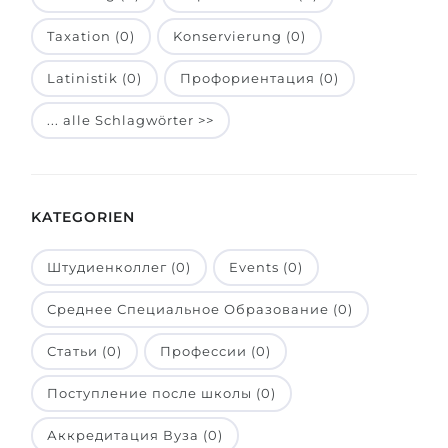
Belarus
Unsere Studierenden werden erfolgrei
Taxation (0)
Konservierung (0)
Anderes Land
Latinistik (0)
Профориентация (0)
BERATUNG!
BERATUNG BUCHEN
* Nac
... alle Schlagwörter >>
KATEGORIEN
Штудиенколлег (0)
Events (0)
Среднее Специальное Образование (0)
Статьи (0)
Профессии (0)
Поступление после школы (0)
Аккредитация Вуза (0)