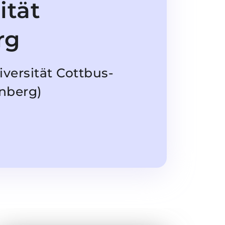
ität
rg
versität Cottbus-
nberg)