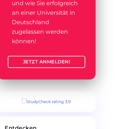
und wie Sie erfolgreich
an einer Universität in
Deutschland
zugelassen werden
können!
JETZT ANMELDEN!
Entdecken