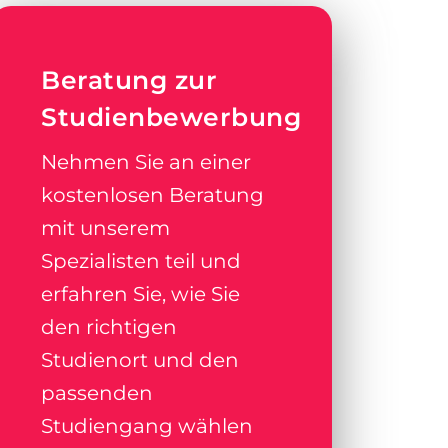
Beratung zur
Studienbewerbung
Nehmen Sie an einer
kostenlosen Beratung
mit unserem
Spezialisten teil und
erfahren Sie, wie Sie
den richtigen
Studienort und den
passenden
Studiengang wählen