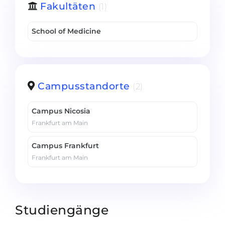
Fakultäten
(1)
Belarus
Unsere Studierenden werden erfolgrei
Anderes Land
School of Medicine
BERATUNG!
BERATUNG BUCHEN
* Nac
Campusstandorte
(2)
Campus Nicosia
Frankfurt am Main
Campus Frankfurt
Frankfurt am Main
Studiengänge