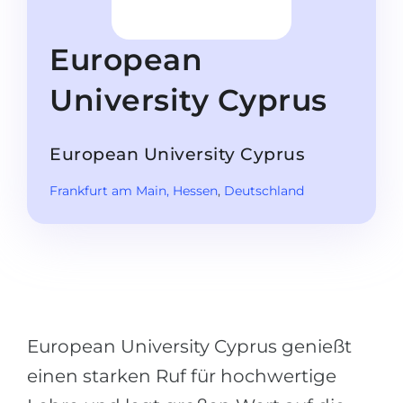
Studienkolleg
Sprachvisum
Bachelor
STUDIENKOLLEG
European
Master
Studienkollegs
University Cyprus
Zweitstudium
Studienkolleg-Kurse
BEWERBEN NACH …
Freshman / Foundation
European University Cyprus
11-jähriger Schule
Studienvorbereitung
Frankfurt am Main
, Hessen
,
Deutschland
12-jähriger Schule (NIS)
Vorbereitung aufs Studienkolleg
College
Spezialkurse
IB Diploma
Mathematik
1. Studienjahr
Portfolio
2.–3. Studienjahr
European University Cyprus genießt
GEOGRAFIE
Bachelorabschluss
einen starken Ruf für hochwertige
Bundesländer
Masterabschluss