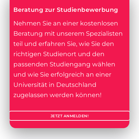
Beratung zur Studienbewerbung
Nehmen Sie an einer kostenlosen
Beratung mit unserem Spezialisten
teil und erfahren Sie, wie Sie den
richtigen Studienort und den
passenden Studiengang wählen
und wie Sie erfolgreich an einer
Universität in Deutschland
zugelassen werden können!
JETZT ANMELDEN!