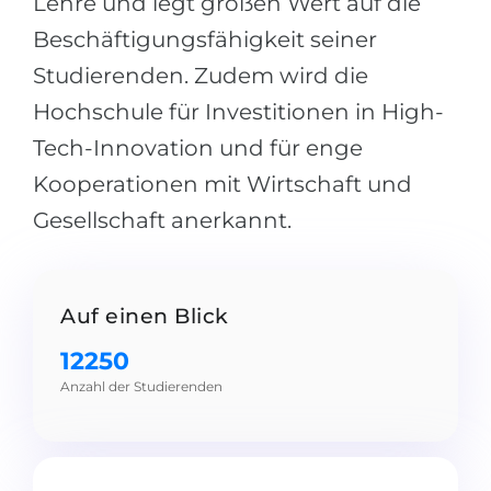
Lehre und legt großen Wert auf die
Städte
Beschäftigungsfähigkeit seiner
BEWERBEN FÜR FACHRICHTUNG …
BERUFE
Studierenden. Zudem wird die
Medizin
Berufe
Hochschule für Investitionen in High-
Ingenieurwesen
Studienfächer
Tech-Innovation und für enge
Physik
Beispiel-Stellenangebote
Kooperationen mit Wirtschaft und
Management
Gesellschaft anerkannt.
BERUFSORIENTIERUNG
Anderes Fach
BEWERBEN AUS …
Holland-Test
Auf einen Blick
Russland
Interessenkarte-Test
12250
Ukraine
RIASEC-Test
Anzahl der Studierenden
Kasachstan
Erfolg
zu
Aserbaidschan
100%
Armenien