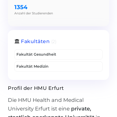
1354
Belarus
Unsere Studierenden werden erfolgrei
Anzahl der Studierenden
Anderes Land
BERATUNG!
BERATUNG BUCHEN
* Nac
Fakultäten
(2)
Fakultät Gesundheit
Fakultät Medizin
Profil der HMU Erfurt
Die HMU Health and Medical
University Erfurt ist eine
private,