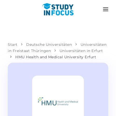
PROGRAMME
HOCHSCHULEN
BEWERBUNG
Universitäten
SZENARIEN
METHODIK
Start
Deutsche Universitäten
Universitäten
in Freistaat Thüringen
Bachelor & Master
Universitäten in Erfurt
Nach der Schule bewerben
LEISTUNGEN
HMU Health and Medical University Erfurt
Vorkurse an der Hochschule
Hochschulwechsel
Propädeutikum
Master in Deutschland
Zweitstudium
SPRACHSCHULEN
Für Eltern
Sprachschulen
Mit Zulassungsgarantie
Sprachkurse
BEWERBEN FÜR …
Online-Sprachunterricht