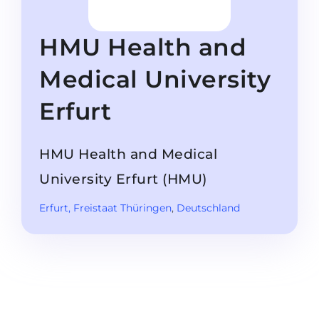
Studienkolleg
Sprachvisum
Bachelor
STUDIENKOLLEG
HMU Health and
Master
Studienkollegs
Medical University
Zweitstudium
Studienkolleg-Kurse
Erfurt
BEWERBEN NACH …
Freshman / Foundation
11-jähriger Schule
Studienvorbereitung
HMU Health and Medical
12-jähriger Schule (NIS)
Vorbereitung aufs Studienkolleg
University Erfurt (HMU)
College
Spezialkurse
Erfurt
, Freistaat Thüringen
,
Deutschland
IB Diploma
Mathematik
1. Studienjahr
Portfolio
2.–3. Studienjahr
GEOGRAFIE
Bachelorabschluss
Bundesländer
Masterabschluss