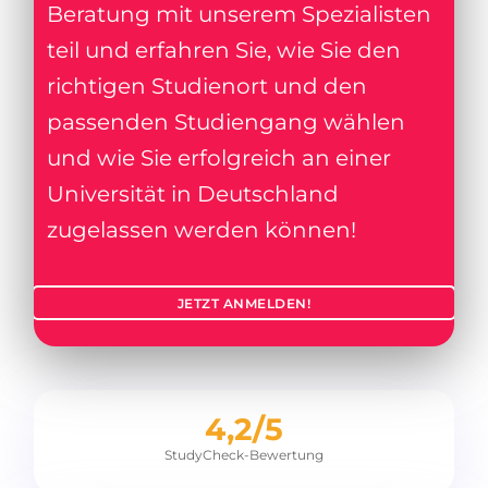
Beratung mit unserem Spezialisten
teil und erfahren Sie, wie Sie den
richtigen Studienort und den
passenden Studiengang wählen
und wie Sie erfolgreich an einer
Universität in Deutschland
zugelassen werden können!
JETZT ANMELDEN!
4,2/5
StudyCheck-Bewertung