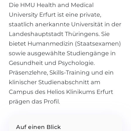
Städte
Die HMU Health and Medical
BEWERBEN FÜR FACHRICHTUNG …
BERUFE
University Erfurt ist eine private,
Medizin
staatlich anerkannte Universität in der
Berufe
Ingenieurwesen
Landeshauptstadt Thüringens. Sie
Studienfächer
bietet Humanmedizin (Staatsexamen)
Physik
Beispiel-Stellenangebote
sowie ausgewählte Studiengänge in
Management
Gesundheit und Psychologie.
BERUFSORIENTIERUNG
Anderes Fach
Präsenzlehre, Skills-Training und ein
BEWERBEN AUS …
Holland-Test
klinischer Studienabschnitt am
Russland
Interessenkarte-Test
Campus des Helios Klinikums Erfurt
Ukraine
RIASEC-Test
prägen das Profil.
Kasachstan
Erfolg
zu
Aserbaidschan
100%
Auf einen Blick
Armenien