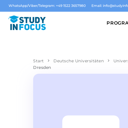
WhatsApp/Viber/Telegram: +49 1522 3657980
Email:
info@studyinf
PROGR
Start
Deutsche Universitäten
Univer
Dresden