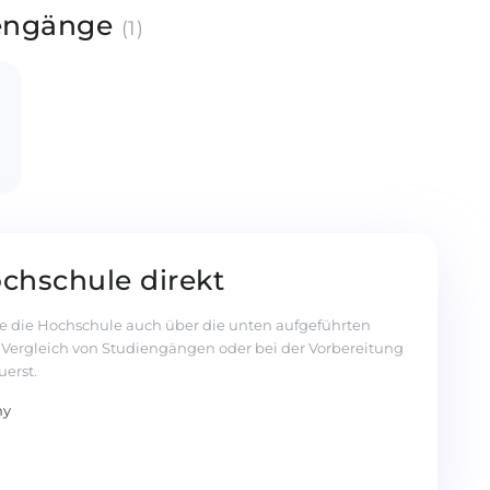
iengänge
(1)
ochschule direkt
e die Hochschule auch über die unten aufgeführten
m Vergleich von Studiengängen oder bei der Vorbereitung
uerst.
ny