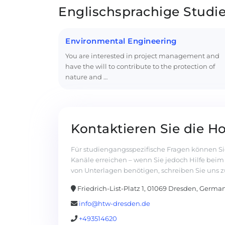
Englischsprachige Stud
Environmental Engineering
You are interested in project management and
have the will to contribute to the protection of
nature and …
Kontaktieren Sie die H
Für studiengangsspezifische Fragen können Si
Kanäle erreichen – wenn Sie jedoch Hilfe bei
von Unterlagen benötigen, schreiben Sie uns z
Friedrich-List-Platz 1, 01069 Dresden, Germa
info@htw-dresden.de
+493514620