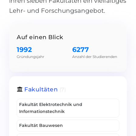
ihren sieben Fakultäten ein vielfältiges
Belarus
Lehr- und Forschungsangebot.
Unsere Studierenden werden erfolgrei
Anderes Land
BERATUNG!
BERATUNG BUCHEN
* Nac
Auf einen Blick
1992
6277
Gründungsjahr
Anzahl der Studierenden
Fakultäten
(7)
Fakultät Elektrotechnik und
Informationstechnik
Fakultät Bauwesen