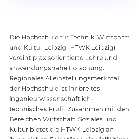
Städte
BEWERBEN FÜR FACHRICHTUNG …
BERUFE
Medizin
Berufe
Ingenieurwesen
Die Hochschule für Technik, Wirtschaft
Studienfächer
Physik
und Kultur Leipzig (HTWK Leipzig)
Beispiel-Stellenangebote
Management
vereint praxisorientierte Lehre und
BERUFSORIENTIERUNG
anwendungsnahe Forschung.
Anderes Fach
Regionales Alleinstellungsmerkmal
BEWERBEN AUS …
Holland-Test
der Hochschule ist ihr breites
Russland
Interessenkarte-Test
ingenieurwissenschaftlich-
Ukraine
RIASEC-Test
technisches Profil. Zusammen mit den
Kasachstan
Erfolg
zu
Bereichen Wirtschaft, Soziales und
Aserbaidschan
100%
Kultur bietet die HTWK Leipzig an
Armenien