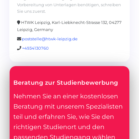
Vorbereitung von Unterlagen benötigen, schreiben
Sie uns zuerst.
HTWK Leipzig, Karl-Liebknecht-Strasse 132, 04277
Leipzig, Germany
poststelle@htwk-leipzig.de
+4934130760
Beratung zur Studienbewerbung
Nehmen Sie an einer kostenlosen
Beratung mit unserem Spezialisten
teil und erfahren Sie, wie Sie den
richtigen Studienort und den
passenden Studiengang wählen