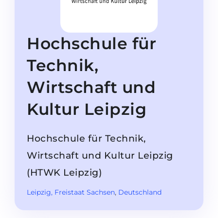
Studienkolleg
Sprachvisum
Bachelor
STUDIENKOLLEG
Hochschule für
Master
Studienkollegs
Zweitstudium
Technik,
Studienkolleg-Kurse
BEWERBEN NACH …
Freshman / Foundation
Wirtschaft und
11-jähriger Schule
Studienvorbereitung
Kultur Leipzig
12-jähriger Schule (NIS)
Vorbereitung aufs Studienkolleg
College
Spezialkurse
Hochschule für Technik,
IB Diploma
Mathematik
Wirtschaft und Kultur Leipzig
1. Studienjahr
Portfolio
(HTWK Leipzig)
2.–3. Studienjahr
GEOGRAFIE
Leipzig
, Freistaat Sachsen
,
Deutschland
Bachelorabschluss
Bundesländer
Masterabschluss