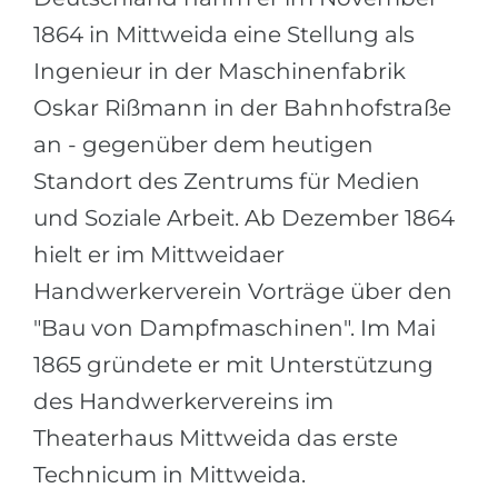
Belarus
1864 in Mittweida eine Stellung als
Unsere Studierenden werden erfolgrei
Ingenieur in der Maschinenfabrik
Anderes Land
BERATUNG!
Oskar Rißmann in der Bahnhofstraße
BERATUNG BUCHEN
* Nac
an - gegenüber dem heutigen
Standort des Zentrums für Medien
und Soziale Arbeit. Ab Dezember 1864
hielt er im Mittweidaer
Handwerkerverein Vorträge über den
"Bau von Dampfmaschinen". Im Mai
1865 gründete er mit Unterstützung
des Handwerkervereins im
Theaterhaus Mittweida das erste
Technicum in Mittweida.