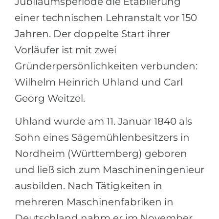
Jubiläumsperiode die Etablierung
Städte
einer technischen Lehranstalt vor 150
BEWERBEN FÜR FACHRICHTUNG …
BERUFE
Jahren. Der doppelte Start ihrer
Medizin
Berufe
Vorläufer ist mit zwei
Ingenieurwesen
Studienfächer
Gründerpersönlichkeiten verbunden:
Physik
Beispiel-Stellenangebote
Wilhelm Heinrich Uhland und Carl
Management
Georg Weitzel.
BERUFSORIENTIERUNG
Anderes Fach
Uhland wurde am 11. Januar 1840 als
BEWERBEN AUS …
Holland-Test
Sohn eines Sägemühlenbesitzers in
Russland
Interessenkarte-Test
Nordheim (Württemberg) geboren
Ukraine
RIASEC-Test
und ließ sich zum Maschineningenieur
Kasachstan
Erfolg
zu
ausbilden. Nach Tätigkeiten in
Aserbaidschan
100%
mehreren Maschinenfabriken in
Armenien
Deutschland nahm er im November