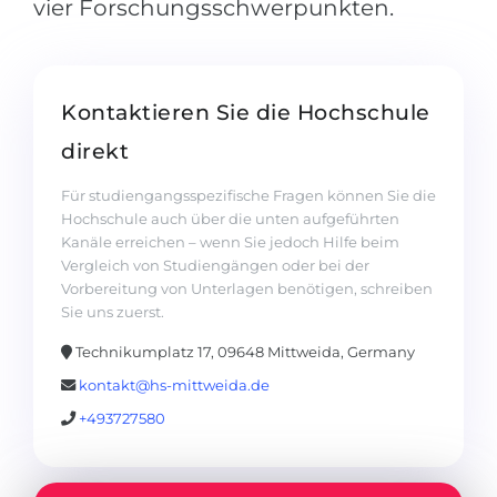
vier Forschungsschwerpunkten.
Kontaktieren Sie die Hochschule
direkt
Für studiengangsspezifische Fragen können Sie die
Hochschule auch über die unten aufgeführten
Kanäle erreichen – wenn Sie jedoch Hilfe beim
Vergleich von Studiengängen oder bei der
Vorbereitung von Unterlagen benötigen, schreiben
Sie uns zuerst.
Technikumplatz 17, 09648 Mittweida, Germany
kontakt@hs-mittweida.de
+493727580