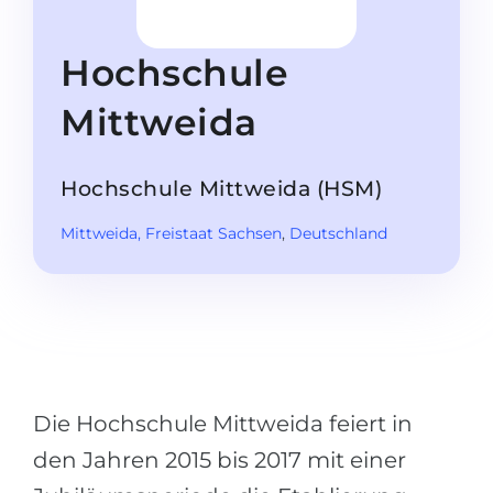
Studienkolleg
Sprachvisum
Bachelor
STUDIENKOLLEG
Hochschule
Master
Studienkollegs
Mittweida
Zweitstudium
Studienkolleg-Kurse
BEWERBEN NACH …
Freshman / Foundation
Hochschule Mittweida (HSM)
11-jähriger Schule
Studienvorbereitung
Mittweida
, Freistaat Sachsen
,
Deutschland
12-jähriger Schule (NIS)
Vorbereitung aufs Studienkolleg
College
Spezialkurse
IB Diploma
Mathematik
1. Studienjahr
Portfolio
2.–3. Studienjahr
Die Hochschule Mittweida feiert in
GEOGRAFIE
Bachelorabschluss
den Jahren 2015 bis 2017 mit einer
Bundesländer
Masterabschluss