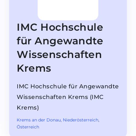
Studienkolleg
Sprachvisum
Bachelor
STUDIENKOLLEG
IMC Hochschule
Master
Studienkollegs
Zweitstudium
für Angewandte
Studienkolleg-Kurse
BEWERBEN NACH …
Freshman / Foundation
Wissenschaften
11-jähriger Schule
Studienvorbereitung
Krems
12-jähriger Schule (NIS)
Vorbereitung aufs Studienkolleg
College
Spezialkurse
IMC Hochschule für Angewandte
IB Diploma
Mathematik
Wissenschaften Krems (IMC
1. Studienjahr
Portfolio
Krems)
2.–3. Studienjahr
GEOGRAFIE
Krems an der Donau
, Niederösterreich
,
Bachelorabschluss
Bundesländer
Österreich
Masterabschluss