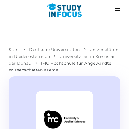
PROGRAMME
HOCHSCHULEN
BEWERBUNG
Universitäten
SZENARIEN
METHODIK
Start
Deutsche Universitäten
Universitäten
in Niederösterreich
Bachelor & Master
Universitäten in Krems an
Nach der Schule bewerben
LEISTUNGEN
der Donau
IMC Hochschule für Angewandte
Vorkurse an der Hochschule
Hochschulwechsel
Wissenschaften Krems
Propädeutikum
Master in Deutschland
Zweitstudium
SPRACHSCHULEN
Für Eltern
Sprachschulen
Mit Zulassungsgarantie
Sprachkurse
BEWERBEN FÜR …
Online-Sprachunterricht