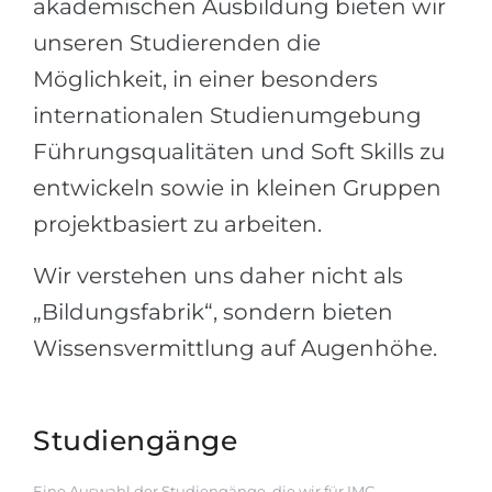
akademischen Ausbildung bieten wir
Belarus
unseren Studierenden die
Unsere Studierenden werden erfolgrei
Anderes Land
Möglichkeit, in einer besonders
BERATUNG!
internationalen Studienumgebung
BERATUNG BUCHEN
* Nac
Führungsqualitäten und Soft Skills zu
entwickeln sowie in kleinen Gruppen
projektbasiert zu arbeiten.
Wir verstehen uns daher nicht als
„Bildungsfabrik“, sondern bieten
Wissensvermittlung auf Augenhöhe.
Studiengänge
Eine Auswahl der Studiengänge, die wir für IMC