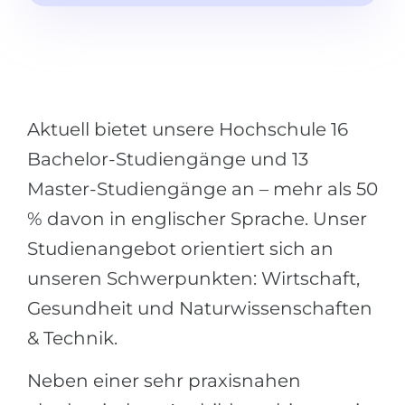
Städte
BEWERBEN FÜR FACHRICHTUNG …
BERUFE
Medizin
Berufe
Ingenieurwesen
Studienfächer
Aktuell bietet unsere Hochschule 16
Physik
Beispiel-Stellenangebote
Bachelor-Studiengänge und 13
Management
Master-Studiengänge an – mehr als 50
BERUFSORIENTIERUNG
Anderes Fach
% davon in englischer Sprache. Unser
BEWERBEN AUS …
Holland-Test
Studienangebot orientiert sich an
Russland
Interessenkarte-Test
unseren Schwerpunkten: Wirtschaft,
Ukraine
RIASEC-Test
Gesundheit und Naturwissenschaften
Kasachstan
Erfolg
zu
& Technik.
Aserbaidschan
100%
Neben einer sehr praxisnahen
Armenien