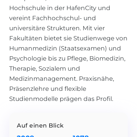
Städte
Hochschule in der HafenCity und
BEWERBEN FÜR FACHRICHTUNG …
BERUFE
vereint Fachhochschul- und
Medizin
Berufe
universitäre Strukturen. Mit vier
Ingenieurwesen
Studienfächer
Fakultäten bietet sie Studienwege von
Physik
Beispiel-Stellenangebote
Humanmedizin (Staatsexamen) und
Management
Psychologie bis zu Pflege, Biomedizin,
BERUFSORIENTIERUNG
Anderes Fach
Therapie, Sozialem und
Medizinmanagement. Praxisnähe,
BEWERBEN AUS …
Holland-Test
Präsenzlehre und flexible
Russland
Interessenkarte-Test
Studienmodelle prägen das Profil.
Ukraine
RIASEC-Test
Kasachstan
Erfolg
zu
Aserbaidschan
100%
Auf einen Blick
Armenien