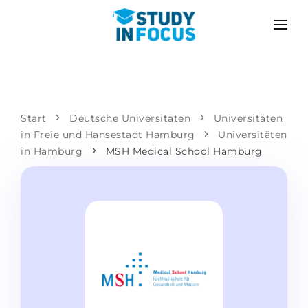
PROGRAMME
HOCHSCHULEN
BEWERBUNG
Universitäten
SZENARIEN
METHODIK
Start
Deutsche Universitäten
Universitäten
in Freie und Hansestadt Hamburg
Bachelor & Master
Universitäten
Nach der Schule bewerben
LEISTUNGEN
in Hamburg
MSH Medical School Hamburg
Vorkurse an der Hochschule
Hochschulwechsel
Propädeutikum
Master in Deutschland
Zweitstudium
SPRACHSCHULEN
Für Eltern
Sprachschulen
Mit Zulassungsgarantie
Sprachkurse
BEWERBEN FÜR …
Online-Sprachunterricht