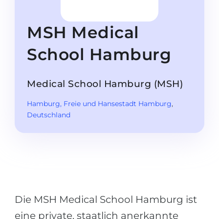
Studienkolleg
Sprachvisum
Bachelor
STUDIENKOLLEG
MSH Medical
Master
Studienkollegs
School Hamburg
Zweitstudium
Studienkolleg-Kurse
BEWERBEN NACH …
Freshman / Foundation
Medical School Hamburg (MSH)
11-jähriger Schule
Studienvorbereitung
Hamburg
, Freie und Hansestadt Hamburg
,
12-jähriger Schule (NIS)
Vorbereitung aufs Studienkolleg
Deutschland
College
Spezialkurse
IB Diploma
Mathematik
1. Studienjahr
Portfolio
2.–3. Studienjahr
GEOGRAFIE
Die MSH Medical School Hamburg ist
Bachelorabschluss
Bundesländer
eine private, staatlich anerkannte
Masterabschluss