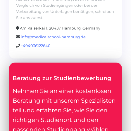
Vergleich von Studiengängen oder bei der
Vorbereitung von Unterlagen benötigen, schreiben
Sie uns zuerst.
Am Kaiserkai 1, 20457 Hamburg, Germany
info@medicalschool-hamburg.de
+494036122640
Beratung zur Studienbewerbung
Nehmen Sie an einer kostenlosen
Beratung mit unserem Spezialisten
teil und erfahren Sie, wie Sie den
richtigen Studienort und den
passenden Studiengang wählen