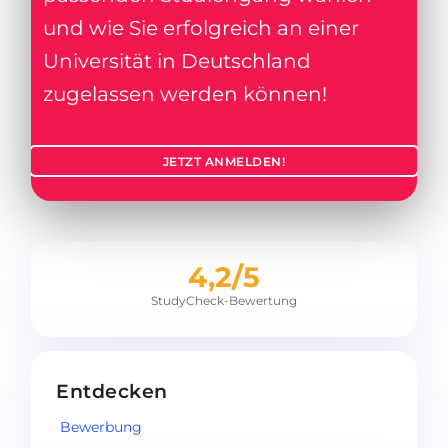
und wie Sie erfolgreich an einer
Universität in Deutschland
zugelassen werden können!
JETZT ANMELDEN!
4,2/5
StudyCheck-Bewertung
Entdecken
Bewerbung