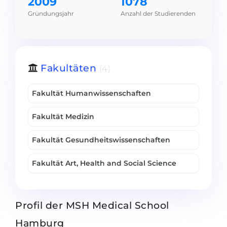
2009
1078
Belarus
Gründungsjahr
Anzahl der Studierenden
Unsere Studierenden werden erfolgrei
Anderes Land
BERATUNG!
BERATUNG BUCHEN
* Nac
Fakultäten
(4)
Fakultät Humanwissenschaften
Fakultät Medizin
Fakultät Gesundheitswissenschaften
Fakultät Art, Health and Social Science
Profil der MSH Medical School
Hamburg