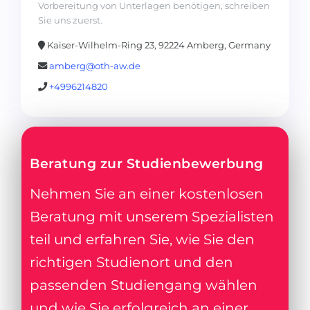
Vorbereitung von Unterlagen benötigen, schreiben
Sie uns zuerst.
Kaiser-Wilhelm-Ring 23, 92224 Amberg, Germany
amberg@oth-aw.de
+4996214820
Beratung zur Studienbewerbung
Nehmen Sie an einer kostenlosen
Beratung mit unserem Spezialisten
teil und erfahren Sie, wie Sie den
richtigen Studienort und den
passenden Studiengang wählen
und wie Sie erfolgreich an einer