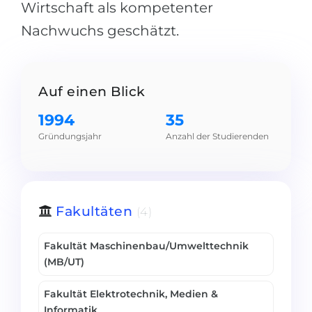
Wirtschaft als kompetenter
Belarus
Unsere Studierenden werden erfolgrei
Nachwuchs geschätzt.
Anderes Land
BERATUNG!
BERATUNG BUCHEN
* Nac
Auf einen Blick
1994
35
Gründungsjahr
Anzahl der Studierenden
Fakultäten
(4)
Fakultät Maschinenbau/Umwelttechnik
(MB/UT)
Fakultät Elektrotechnik, Medien &
Informatik