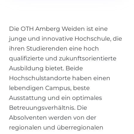
Städte
BEWERBEN FÜR FACHRICHTUNG …
BERUFE
Medizin
Berufe
Die OTH Amberg Weiden ist eine
Ingenieurwesen
Studienfächer
junge und innovative Hochschule, die
Physik
Beispiel-Stellenangebote
ihren Studierenden eine hoch
Management
qualifizierte und zukunftsorientierte
BERUFSORIENTIERUNG
Anderes Fach
Ausbildung bietet. Beide
Hochschulstandorte haben einen
BEWERBEN AUS …
Holland-Test
lebendigen Campus, beste
Russland
Interessenkarte-Test
Ausstattung und ein optimales
Ukraine
RIASEC-Test
Betreuungsverhältnis. Die
Kasachstan
Erfolg
zu
Absolventen werden von der
Aserbaidschan
100%
regionalen und überregionalen
Armenien