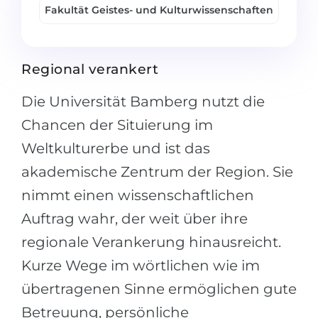
Fakultät Geistes- und Kulturwissenschaften
Belarus
Unsere Studierenden werden erfolgrei
Anderes Land
BERATUNG!
Regional verankert
BERATUNG BUCHEN
* Nac
Die Universität Bamberg nutzt die
Chancen der Situierung im
Weltkulturerbe und ist das
akademische Zentrum der Region. Sie
nimmt einen wissenschaftlichen
Auftrag wahr, der weit über ihre
regionale Verankerung hinausreicht.
Kurze Wege im wörtlichen wie im
übertragenen Sinne ermöglichen gute
Betreuung, persönliche