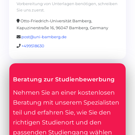
Vorbereitung von Unterlagen benötigen, schreiben
Sie uns zuerst.
Otto-Friedrich-Universität Bamberg,
Kapuzinerstraße 16, 96047 Bamberg, Germany
post@uni-bamberg.de
+499518630
Beratung zur Studienbewerbung
Nehmen Sie an einer kostenlosen
Beratung mit unserem Spezialisten
teil und erfahren Sie, wie Sie den
richtigen Studienort und den
passenden Studiengang wählen