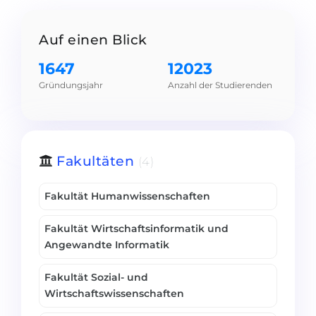
Städte
BEWERBEN FÜR FACHRICHTUNG …
BERUFE
Auf einen Blick
Medizin
Berufe
1647
12023
Ingenieurwesen
Studienfächer
Gründungsjahr
Anzahl der Studierenden
Physik
Beispiel-Stellenangebote
Management
BERUFSORIENTIERUNG
Anderes Fach
Fakultäten
(4)
BEWERBEN AUS …
Holland-Test
Fakultät Humanwissenschaften
Russland
Interessenkarte-Test
Fakultät Wirtschaftsinformatik und
Ukraine
RIASEC-Test
Angewandte Informatik
Kasachstan
Erfolg
zu
Fakultät Sozial- und
Aserbaidschan
100%
Wirtschaftswissenschaften
Armenien