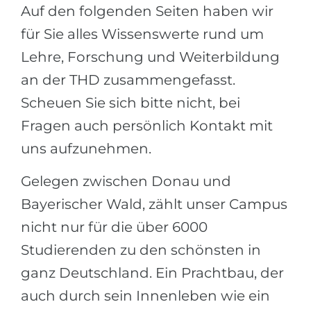
Städte
Auf den folgenden Seiten haben wir
BEWERBEN FÜR FACHRICHTUNG …
für Sie alles Wissenswerte rund um
BERUFE
Medizin
Lehre, Forschung und Weiterbildung
Berufe
Ingenieurwesen
an der THD zusammengefasst.
Studienfächer
Scheuen Sie sich bitte nicht, bei
Physik
Beispiel-Stellenangebote
Fragen auch persönlich Kontakt mit
Management
uns aufzunehmen.
BERUFSORIENTIERUNG
Anderes Fach
Gelegen zwischen Donau und
BEWERBEN AUS …
Holland-Test
Bayerischer Wald, zählt unser Campus
Russland
Interessenkarte-Test
nicht nur für die über 6000
Ukraine
RIASEC-Test
Studierenden zu den schönsten in
Kasachstan
Erfolg
zu
ganz Deutschland. Ein Prachtbau, der
Aserbaidschan
100%
auch durch sein Innenleben wie ein
Armenien