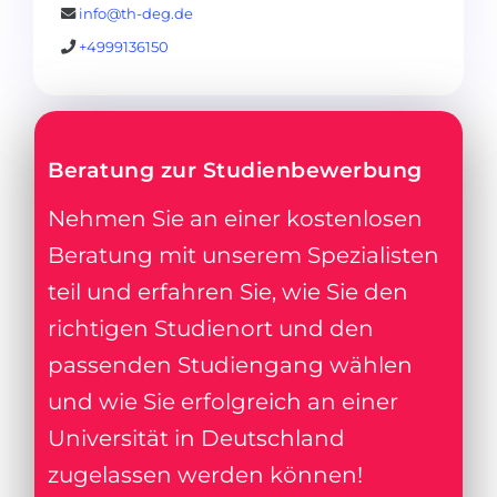
info@th-deg.de
+4999136150
Beratung zur Studienbewerbung
Nehmen Sie an einer kostenlosen
Beratung mit unserem Spezialisten
teil und erfahren Sie, wie Sie den
richtigen Studienort und den
passenden Studiengang wählen
und wie Sie erfolgreich an einer
Universität in Deutschland
zugelassen werden können!