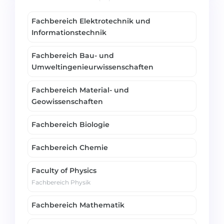
Belarus
Unsere Studierenden werden erfolgrei
Fachbereich Elektrotechnik und
Anderes Land
Informationstechnik
BERATUNG!
BERATUNG BUCHEN
Fachbereich Bau- und
* Nac
Umweltingenieurwissenschaften
Fachbereich Material- und
Geowissenschaften
Fachbereich Biologie
Fachbereich Chemie
Faculty of Physics
Fachbereich Physik
Fachbereich Mathematik