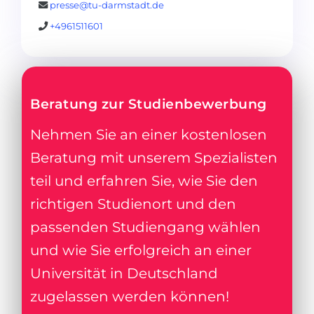
presse@tu-darmstadt.de
+4961511601
Beratung zur Studienbewerbung
Nehmen Sie an einer kostenlosen
Beratung mit unserem Spezialisten
teil und erfahren Sie, wie Sie den
richtigen Studienort und den
passenden Studiengang wählen
und wie Sie erfolgreich an einer
Universität in Deutschland
zugelassen werden können!