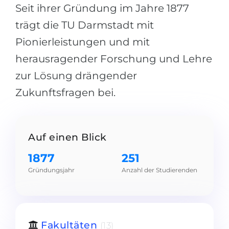
Städte
Seit ihrer Gründung im Jahre 1877
BEWERBEN FÜR FACHRICHTUNG …
trägt die TU Darmstadt mit
BERUFE
Medizin
Pionierleistungen und mit
Berufe
Ingenieurwesen
herausragender Forschung und Lehre
Studienfächer
zur Lösung drängender
Physik
Beispiel-Stellenangebote
Zukunftsfragen bei.
Management
BERUFSORIENTIERUNG
Anderes Fach
BEWERBEN AUS …
Holland-Test
Auf einen Blick
Russland
Interessenkarte-Test
1877
251
Ukraine
RIASEC-Test
Gründungsjahr
Anzahl der Studierenden
Kasachstan
Erfolg
zu
Aserbaidschan
100%
Armenien
Fakultäten
(13)