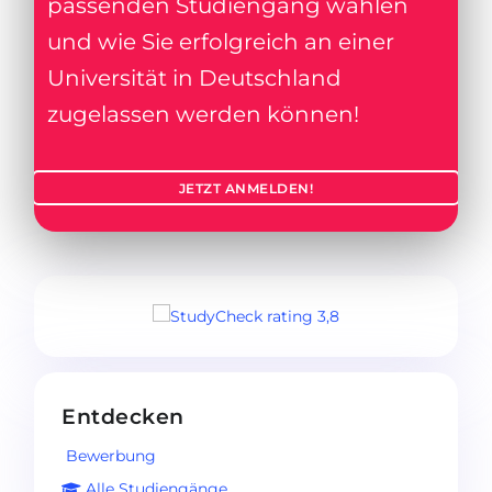
passenden Studiengang wählen
und wie Sie erfolgreich an einer
Universität in Deutschland
zugelassen werden können!
JETZT ANMELDEN!
Entdecken
Bewerbung
Alle Studiengänge