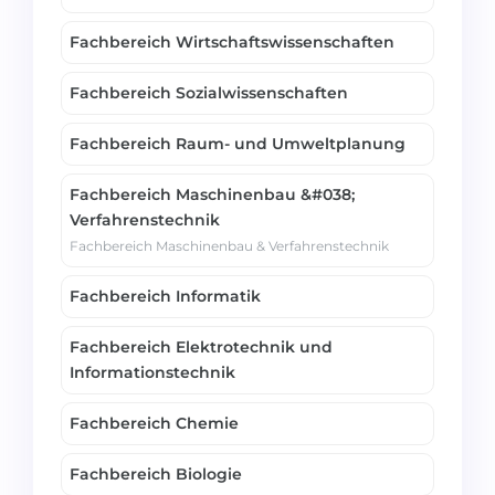
Belarus
Unsere Studierenden werden erfolgrei
Fachbereich Wirtschaftswissenschaften
Anderes Land
BERATUNG!
Fachbereich Sozialwissenschaften
BERATUNG BUCHEN
* Nac
Fachbereich Raum- und Umweltplanung
Fachbereich Maschinenbau &#038;
Verfahrenstechnik
Fachbereich Maschinenbau & Verfahrenstechnik
Fachbereich Informatik
Fachbereich Elektrotechnik und
Informationstechnik
Fachbereich Chemie
Fachbereich Biologie