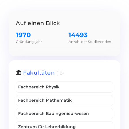
Städte
BEWERBEN FÜR FACHRICHTUNG …
BERUFE
Medizin
Auf einen Blick
Berufe
Ingenieurwesen
1970
14493
Studienfächer
Physik
Gründungsjahr
Anzahl der Studierenden
Beispiel-Stellenangebote
Management
BERUFSORIENTIERUNG
Anderes Fach
Fakultäten
(13)
BEWERBEN AUS …
Holland-Test
Russland
Interessenkarte-Test
Fachbereich Physik
Ukraine
RIASEC-Test
Fachbereich Mathematik
Kasachstan
Erfolg
zu
Fachbereich Bauingenieurwesen
Aserbaidschan
100%
Armenien
Zentrum für Lehrerbildung