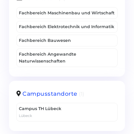
Belarus
Unsere Studierenden werden erfolgrei
Fachbereich Maschinenbau und Wirtschaft
Anderes Land
BERATUNG!
Fachbereich Elektrotechnik und Informatik
BERATUNG BUCHEN
* Nac
Fachbereich Bauwesen
Fachbereich Angewandte
Naturwissenschaften
Campusstandorte
(1)
Campus TH Lübeck
Lübeck