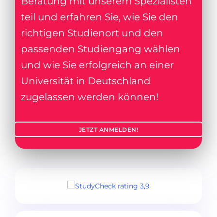
Beratung mit unserem Spezialisten
teil und erfahren Sie, wie Sie den
richtigen Studienort und den
passenden Studiengang wählen
und wie Sie erfolgreich an einer
Universität in Deutschland
zugelassen werden können!
JETZT ANMELDEN!