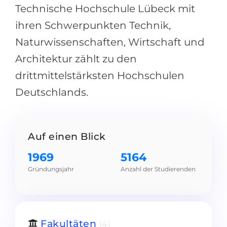
Städte
Technische Hochschule Lübeck mit
BEWERBEN FÜR FACHRICHTUNG …
BERUFE
ihren Schwerpunkten Technik,
Medizin
Naturwissenschaften, Wirtschaft und
Berufe
Ingenieurwesen
Architektur zählt zu den
Studienfächer
drittmittelstärksten Hochschulen
Physik
Beispiel-Stellenangebote
Deutschlands.
Management
BERUFSORIENTIERUNG
Anderes Fach
BEWERBEN AUS …
Holland-Test
Auf einen Blick
Russland
Interessenkarte-Test
1969
5164
Ukraine
RIASEC-Test
Gründungsjahr
Anzahl der Studierenden
Kasachstan
Erfolg
zu
Aserbaidschan
100%
Armenien
Fakultäten
(4)