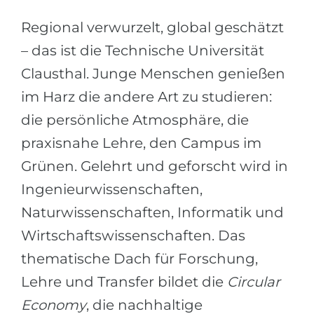
Städte
Regional verwurzelt, global geschätzt
BEWERBEN FÜR FACHRICHTUNG …
BERUFE
– das ist die Technische Universität
Medizin
Berufe
Clausthal. Junge Menschen genießen
Ingenieurwesen
Studienfächer
im Harz die andere Art zu studieren:
Physik
Beispiel-Stellenangebote
die persönliche Atmosphäre, die
Management
praxisnahe Lehre, den Campus im
BERUFSORIENTIERUNG
Anderes Fach
Grünen. Gelehrt und geforscht wird in
BEWERBEN AUS …
Holland-Test
Ingenieurwissenschaften,
Russland
Interessenkarte-Test
Naturwissenschaften, Informatik und
Ukraine
Wirtschaftswissenschaften. Das
RIASEC-Test
thematische Dach für Forschung,
Kasachstan
Erfolg
zu
Lehre und Transfer bildet die
Circular
Aserbaidschan
100%
Economy
, die nachhaltige
Armenien