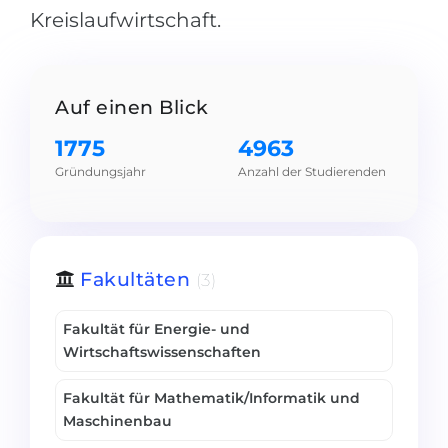
Kreislaufwirtschaft.
Belarus
Unsere Studierenden werden erfolgrei
Anderes Land
BERATUNG!
BERATUNG BUCHEN
Auf einen Blick
* Nac
1775
4963
Gründungsjahr
Anzahl der Studierenden
Fakultäten
(3)
Fakultät für Energie- und
Wirtschaftswissenschaften
Fakultät für Mathematik/Informatik und
Maschinenbau