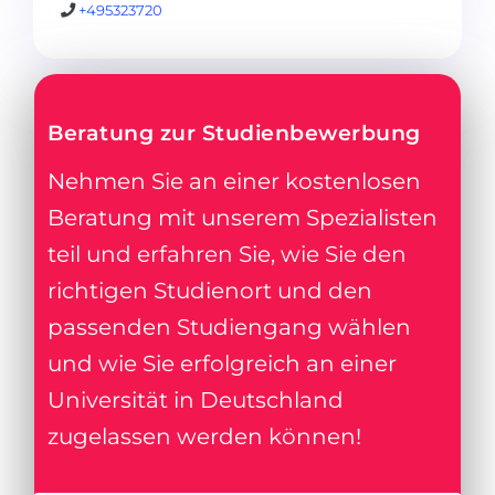
+495323720
Beratung zur Studienbewerbung
Nehmen Sie an einer kostenlosen
Beratung mit unserem Spezialisten
teil und erfahren Sie, wie Sie den
richtigen Studienort und den
passenden Studiengang wählen
und wie Sie erfolgreich an einer
Universität in Deutschland
zugelassen werden können!