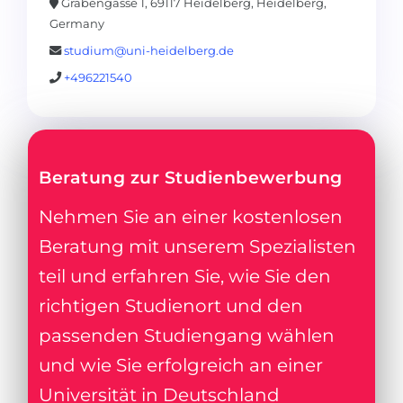
Grabengasse 1, 69117 Heidelberg, Heidelberg,
Germany
studium@uni-heidelberg.de
+496221540
Beratung zur Studienbewerbung
Nehmen Sie an einer kostenlosen
Beratung mit unserem Spezialisten
teil und erfahren Sie, wie Sie den
richtigen Studienort und den
passenden Studiengang wählen
und wie Sie erfolgreich an einer
Universität in Deutschland