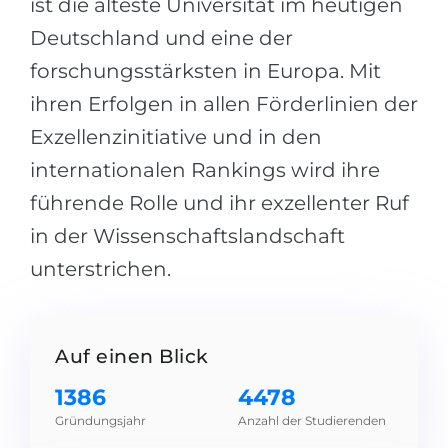
ist die älteste Universität im heutigen
Städte
Deutschland und eine der
BEWERBEN FÜR FACHRICHTUNG …
BERUFE
forschungsstärksten in Europa. Mit
Medizin
Berufe
ihren Erfolgen in allen Förderlinien der
Ingenieurwesen
Studienfächer
Exzellenzinitiative und in den
Physik
Beispiel-Stellenangebote
internationalen Rankings wird ihre
Management
führende Rolle und ihr exzellenter Ruf
BERUFSORIENTIERUNG
Anderes Fach
in der Wissenschaftslandschaft
BEWERBEN AUS …
Holland-Test
unterstrichen.
Russland
Interessenkarte-Test
Ukraine
RIASEC-Test
Auf einen Blick
Kasachstan
Erfolg
zu
1386
4478
Aserbaidschan
100%
Gründungsjahr
Anzahl der Studierenden
Armenien