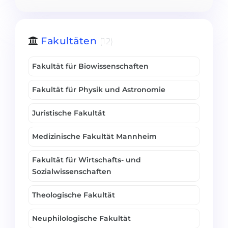
Belarus
Unsere Studierenden werden erfolgrei
Anderes Land
Fakultäten
(12)
BERATUNG!
BERATUNG BUCHEN
* Nac
Fakultät für Biowissenschaften
Fakultät für Physik und Astronomie
Juristische Fakultät
Medizinische Fakultät Mannheim
Fakultät für Wirtschafts- und
Sozialwissenschaften
Theologische Fakultät
Neuphilologische Fakultät