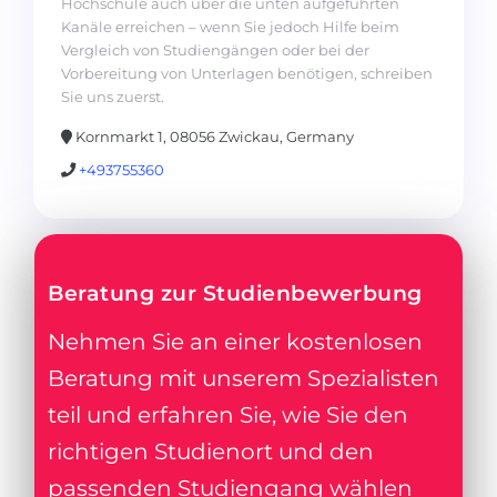
Hochschule auch über die unten aufgeführten
Kanäle erreichen – wenn Sie jedoch Hilfe beim
Vergleich von Studiengängen oder bei der
Vorbereitung von Unterlagen benötigen, schreiben
Sie uns zuerst.
Kornmarkt 1, 08056 Zwickau, Germany
+493755360
Beratung zur Studienbewerbung
Nehmen Sie an einer kostenlosen
Beratung mit unserem Spezialisten
teil und erfahren Sie, wie Sie den
richtigen Studienort und den
passenden Studiengang wählen