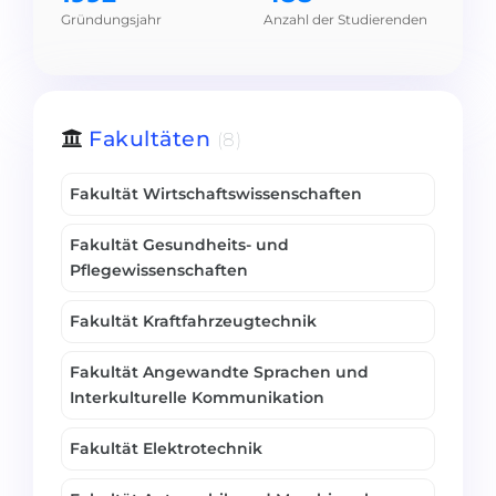
Gründungsjahr
Anzahl der Studierenden
Belarus
Unsere Studierenden werden erfolgrei
Anderes Land
BERATUNG!
BERATUNG BUCHEN
* Nac
Fakultäten
(8)
Fakultät Wirtschaftswissenschaften
Fakultät Gesundheits- und
Pflegewissenschaften
Fakultät Kraftfahrzeugtechnik
Fakultät Angewandte Sprachen und
Interkulturelle Kommunikation
Fakultät Elektrotechnik