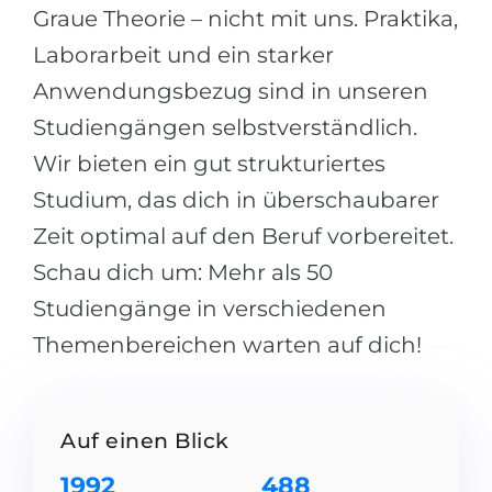
Städte
Graue Theorie – nicht mit uns. Praktika,
BEWERBEN FÜR FACHRICHTUNG …
BERUFE
Laborarbeit und ein starker
Medizin
Anwendungsbezug sind in unseren
Berufe
Ingenieurwesen
Studiengängen selbstverständlich.
Studienfächer
Wir bieten ein gut strukturiertes
Physik
Beispiel-Stellenangebote
Studium, das dich in überschaubarer
Management
Zeit optimal auf den Beruf vorbereitet.
BERUFSORIENTIERUNG
Anderes Fach
Schau dich um: Mehr als 50
BEWERBEN AUS …
Holland-Test
Studiengänge in verschiedenen
Russland
Interessenkarte-Test
Themenbereichen warten auf dich!
Ukraine
RIASEC-Test
Kasachstan
Erfolg
zu
Auf einen Blick
Aserbaidschan
100%
1992
488
Armenien