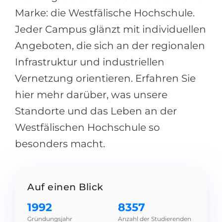
Städte
Marke: die Westfälische Hochschule.
BEWERBEN FÜR FACHRICHTUNG …
BERUFE
Jeder Campus glänzt mit individuellen
Medizin
Berufe
Angeboten, die sich an der regionalen
Ingenieurwesen
Studienfächer
Infrastruktur und industriellen
Physik
Beispiel-Stellenangebote
Vernetzung orientieren. Erfahren Sie
Management
hier mehr darüber, was unsere
BERUFSORIENTIERUNG
Anderes Fach
Standorte und das Leben an der
Westfälischen Hochschule so
BEWERBEN AUS …
Holland-Test
besonders macht.
Russland
Interessenkarte-Test
Ukraine
RIASEC-Test
Kasachstan
Erfolg
zu
Auf einen Blick
Aserbaidschan
100%
1992
8357
Armenien
Gründungsjahr
Anzahl der Studierenden