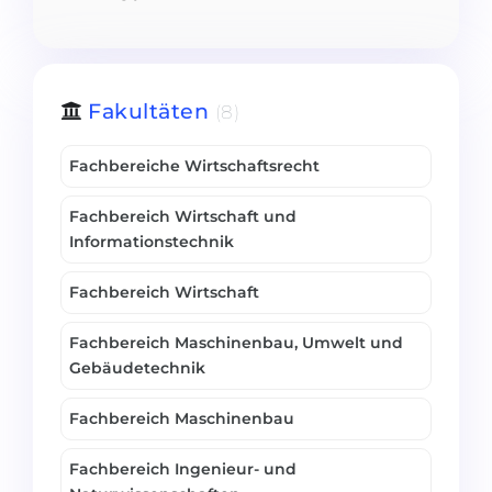
Belarus
Unsere Studierenden werden erfolgrei
Anderes Land
BERATUNG!
Fakultäten
(8)
BERATUNG BUCHEN
* Nac
Fachbereiche Wirtschaftsrecht
Fachbereich Wirtschaft und
Informationstechnik
Fachbereich Wirtschaft
Fachbereich Maschinenbau, Umwelt und
Gebäudetechnik
Fachbereich Maschinenbau
Fachbereich Ingenieur- und