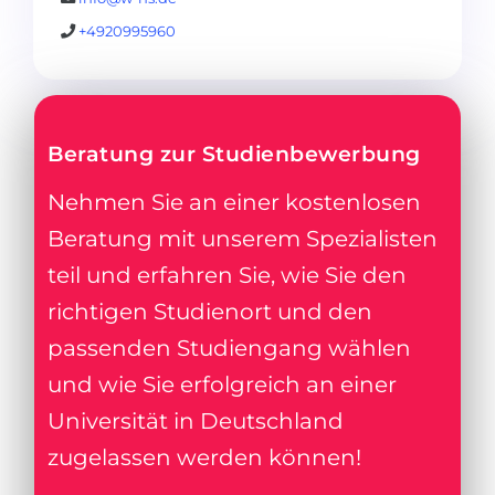
+4920995960
Beratung zur Studienbewerbung
Nehmen Sie an einer kostenlosen
Beratung mit unserem Spezialisten
teil und erfahren Sie, wie Sie den
richtigen Studienort und den
passenden Studiengang wählen
und wie Sie erfolgreich an einer
Universität in Deutschland
zugelassen werden können!