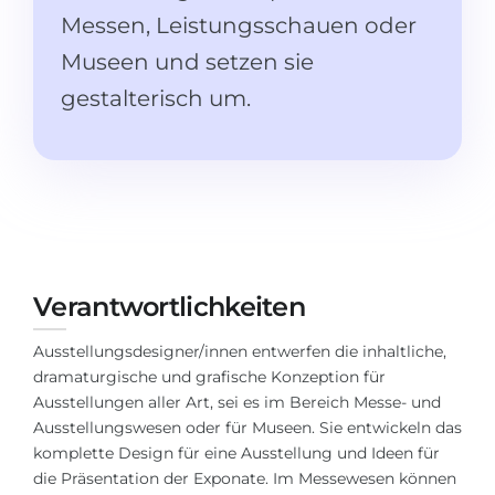
Studienkolleg
Sprachvisum
Messen, Leistungsschauen oder
Bachelor
Museen und setzen sie
STUDIENKOLLEG
Master
gestalterisch um.
Studienkollegs
Zweitstudium
Studienkolleg-Kurse
BEWERBEN NACH …
Freshman / Foundation
11-jähriger Schule
Studienvorbereitung
12-jähriger Schule (NIS)
Vorbereitung aufs Studienkolleg
College
Spezialkurse
Verantwortlichkeiten
IB Diploma
Mathematik
Ausstellungsdesigner/innen entwerfen die inhaltliche,
1. Studienjahr
dramaturgische und grafische Konzeption für
Portfolio
Ausstellungen aller Art, sei es im Bereich Messe- und
2.–3. Studienjahr
GEOGRAFIE
Ausstellungswesen oder für Museen. Sie entwickeln das
komplette Design für eine Ausstellung und Ideen für
Bachelorabschluss
Bundesländer
die Präsentation der Exponate. Im Messewesen können
Masterabschluss