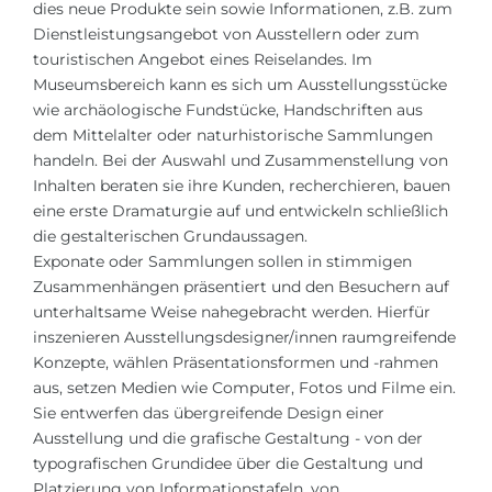
Städte
dies neue Produkte sein sowie Informationen, z.B. zum
Dienstleistungsangebot von Ausstellern oder zum
BEWERBEN FÜR FACHRICHTUNG …
BERUFE
touristischen Angebot eines Reiselandes. Im
Medizin
Museumsbereich kann es sich um Ausstellungsstücke
Berufe
wie archäologische Fundstücke, Handschriften aus
Ingenieurwesen
Studienfächer
dem Mittelalter oder naturhistorische Sammlungen
handeln. Bei der Auswahl und Zusammenstellung von
Physik
Beispiel-Stellenangebote
Inhalten beraten sie ihre Kunden, recherchieren, bauen
Management
eine erste Dramaturgie auf und entwickeln schließlich
BERUFSORIENTIERUNG
die gestalterischen Grundaussagen.
Anderes Fach
Exponate oder Sammlungen sollen in stimmigen
BEWERBEN AUS …
Zusammenhängen präsentiert und den Besuchern auf
Holland-Test
unterhaltsame Weise nahegebracht werden. Hierfür
Russland
Interessenkarte-Test
inszenieren Ausstellungsdesigner/innen raumgreifende
Konzepte, wählen Präsentationsformen und -rahmen
Ukraine
RIASEC-Test
aus, setzen Medien wie Computer, Fotos und Filme ein.
Kasachstan
Erfolg
zu
Sie entwerfen das übergreifende Design einer
Ausstellung und die grafische Gestaltung - von der
Aserbaidschan
100%
typografischen Grundidee über die Gestaltung und
Armenien
Platzierung von Informationstafeln, von