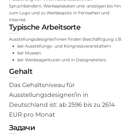
Spruchbändern, Werbeplakaten und -anzeigen bis hin
Belarus
Unsere Studierenden werden erfolgrei
zum Logo und zu Werbespots in Fernsehen und
Anderes Land
Internet.
BERATUNG!
Typische Arbeitsorte
BERATUNG BUCHEN
* Nac
Ausstellungsdesigner/innen finden Beschäftigung z.B.
bei Ausstellungs- und Kongressveranstaltern
bei Museen
bei Werbeagenturen und in Designateliers
Gehalt
Das Gehaltsniveau für
Ausstellungsdesigner/in in
Deutschland ist: ab 2596 bis zu 2614
EUR pro Monat
Задачи