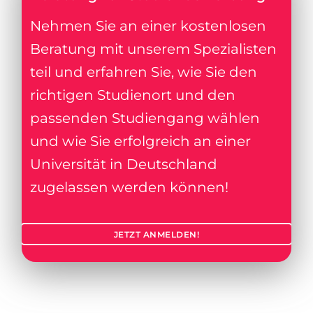
Nehmen Sie an einer kostenlosen
Beratung mit unserem Spezialisten
teil und erfahren Sie, wie Sie den
richtigen Studienort und den
passenden Studiengang wählen
und wie Sie erfolgreich an einer
Universität in Deutschland
zugelassen werden können!
JETZT ANMELDEN!