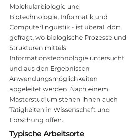
Molekularbiologie und
Belarus
Unsere Studierenden werden erfolgrei
Biotechnologie, Informatik und
Anderes Land
BERATUNG!
Computerlinguistik - ist überall dort
BERATUNG BUCHEN
gefragt, wo biologische Prozesse und
* Nac
Strukturen mittels
Informationstechnologie untersucht
und aus den Ergebnissen
Anwendungsmöglichkeiten
abgeleitet werden. Nach einem
Masterstudium stehen ihnen auch
Tätigkeiten in Wissenschaft und
Forschung offen.
Typische Arbeitsorte