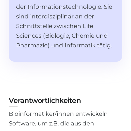
Studienkolleg
Sprachvisum
der Informationstechnologie. Sie
Bachelor
sind interdisziplinär an der
STUDIENKOLLEG
Master
Schnittstelle zwischen Life
Studienkollegs
Zweitstudium
Sciences (Biologie, Chemie und
Studienkolleg-Kurse
Pharmazie) und Informatik tätig.
BEWERBEN NACH …
Freshman / Foundation
11-jähriger Schule
Studienvorbereitung
12-jähriger Schule (NIS)
Vorbereitung aufs Studienkolleg
College
Spezialkurse
IB Diploma
Mathematik
Verantwortlichkeiten
1. Studienjahr
Portfolio
2.–3. Studienjahr
GEOGRAFIE
Bioinformatiker/innen entwickeln
Bachelorabschluss
Bundesländer
Software, um z.B. die aus den
Masterabschluss