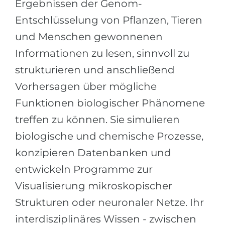
Ergebnissen der Genom-
Städte
Entschlüsselung von Pflanzen, Tieren
BEWERBEN FÜR FACHRICHTUNG …
BERUFE
und Menschen gewonnenen
Medizin
Berufe
Informationen zu lesen, sinnvoll zu
Ingenieurwesen
Studienfächer
strukturieren und anschließend
Physik
Beispiel-Stellenangebote
Vorhersagen über mögliche
Management
Funktionen biologischer Phänomene
BERUFSORIENTIERUNG
Anderes Fach
treffen zu können. Sie simulieren
BEWERBEN AUS …
Holland-Test
biologische und chemische Prozesse,
Russland
Interessenkarte-Test
konzipieren Datenbanken und
Ukraine
entwickeln Programme zur
RIASEC-Test
Kasachstan
Visualisierung mikroskopischer
Erfolg
zu
Strukturen oder neuronaler Netze. Ihr
Aserbaidschan
100%
interdisziplinäres Wissen - zwischen
Armenien