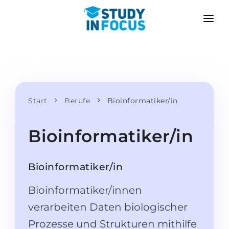
PROGRAMME
HOCHSCHULEN
BEWERBUNG
Universitäten
SZENARIEN
METHODIK
Bachelor & Master
Start
Berufe
Bioinformatiker/in
Nach der Schule bewerben
LEISTUNGEN
Vorkurse an der Hochschule
Hochschulwechsel
Bioinformatiker/in
Propädeutikum
Master in Deutschland
Zweitstudium
SPRACHSCHULEN
Bioinformatiker/in
Für Eltern
Sprachschulen
Bioinformatiker/innen
Mit Zulassungsgarantie
Sprachkurse
verarbeiten Daten biologischer
BEWERBEN FÜR …
Online-Sprachunterricht
Prozesse und Strukturen mithilfe