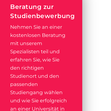
Beratung zur
Studienbewerbung
Nehmen Sie an einer
kostenlosen Beratung
mit unserem
Spezialisten teil und
erfahren Sie, wie Sie
den richtigen
Studienort und den
passenden
Studiengang wählen
und wie Sie erfolgreich
an einer Universität in