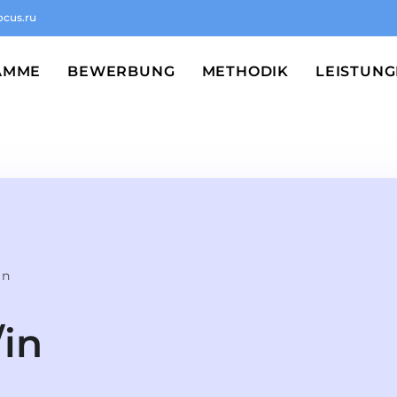
ocus.ru
AMME
BEWERBUNG
METHODIK
LEISTUN
in
in