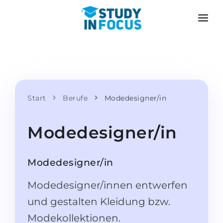
PROGRAMME
HOCHSCHULEN
BEWERBUNG
Universitäten
SZENARIEN
METHODIK
Bachelor & Master
Start
Berufe
Modedesigner/in
Nach der Schule bewerben
LEISTUNGEN
Vorkurse an der Hochschule
Hochschulwechsel
Modedesigner/in
Propädeutikum
Master in Deutschland
Zweitstudium
SPRACHSCHULEN
Modedesigner/in
Für Eltern
Sprachschulen
Modedesigner/innen entwerfen
Mit Zulassungsgarantie
Sprachkurse
und gestalten Kleidung bzw.
BEWERBEN FÜR …
Online-Sprachunterricht
Modekollektionen.