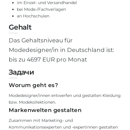
im Einzel- und Versandhandel
Belarus
bei Mode-/Fachverlagen
Unsere Studierenden werden erfolgrei
an Hochschulen
Anderes Land
BERATUNG!
Gehalt
BERATUNG BUCHEN
* Nac
Das Gehaltsniveau für
Modedesigner/in in Deutschland ist:
bis zu 4697 EUR pro Monat
Задачи
Worum geht es?
Modedesigner/innen entwerfen und gestalten Kleidung
bzw. Modekollektionen.
Markenwelten gestalten
Zusammen mit Marketing- und
Kommunikationsexperten und -expertinnen gestalten