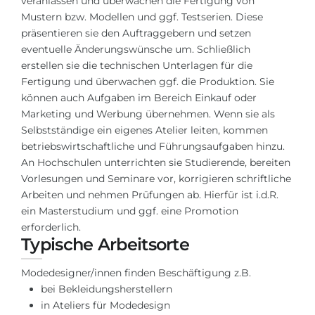
veranlassen und überwachen die Fertigung von
Städte
Mustern bzw. Modellen und ggf. Testserien. Diese
BEWERBEN FÜR FACHRICHTUNG …
BERUFE
präsentieren sie den Auftraggebern und setzen
eventuelle Änderungswünsche um. Schließlich
Medizin
Berufe
erstellen sie die technischen Unterlagen für die
Ingenieurwesen
Fertigung und überwachen ggf. die Produktion. Sie
Studienfächer
können auch Aufgaben im Bereich Einkauf oder
Physik
Beispiel-Stellenangebote
Marketing und Werbung übernehmen. Wenn sie als
Management
Selbstständige ein eigenes Atelier leiten, kommen
betriebswirtschaftliche und Führungsaufgaben hinzu.
BERUFSORIENTIERUNG
Anderes Fach
An Hochschulen unterrichten sie Studierende, bereiten
Vorlesungen und Seminare vor, korrigieren schriftliche
BEWERBEN AUS …
Holland-Test
Arbeiten und nehmen Prüfungen ab. Hierfür ist i.d.R.
Russland
Interessenkarte-Test
ein Masterstudium und ggf. eine Promotion
erforderlich.
Ukraine
RIASEC-Test
Typische Arbeitsorte
Kasachstan
Erfolg
zu
Modedesigner/innen finden Beschäftigung z.B.
Aserbaidschan
100%
bei Bekleidungsherstellern
in Ateliers für Modedesign
Armenien