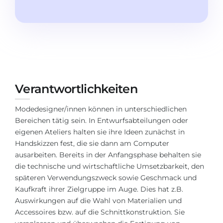
Studienkolleg
Sprachvisum
Bachelor
STUDIENKOLLEG
Master
Studienkollegs
Zweitstudium
Studienkolleg-Kurse
BEWERBEN NACH …
Freshman / Foundation
Verantwortlichkeiten
11-jähriger Schule
Studienvorbereitung
Modedesigner/innen können in unterschiedlichen
12-jähriger Schule (NIS)
Vorbereitung aufs Studienkolleg
Bereichen tätig sein. In Entwurfsabteilungen oder
eigenen Ateliers halten sie ihre Ideen zunächst in
College
Spezialkurse
Handskizzen fest, die sie dann am Computer
IB Diploma
Mathematik
ausarbeiten. Bereits in der Anfangsphase behalten sie
die technische und wirtschaftliche Umsetzbarkeit, den
1. Studienjahr
Portfolio
späteren Verwendungszweck sowie Geschmack und
2.–3. Studienjahr
Kaufkraft ihrer Zielgruppe im Auge. Dies hat z.B.
GEOGRAFIE
Auswirkungen auf die Wahl von Materialien und
Bachelorabschluss
Bundesländer
Accessoires bzw. auf die Schnittkonstruktion. Sie
Masterabschluss