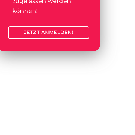
zugelassen werden
können!
JETZT ANMELDEN!