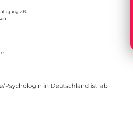
äftigung z.B.
ken
re
/Psychologin in Deutschland ist: ab