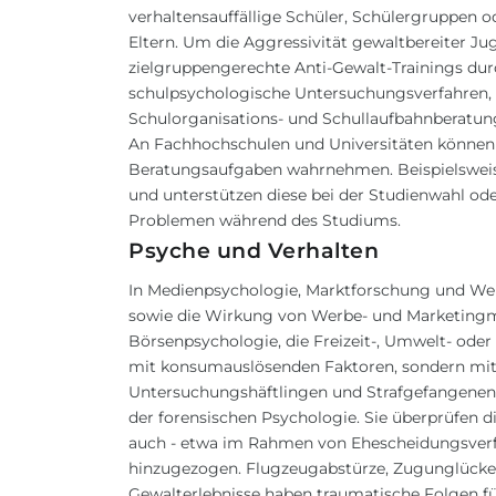
verhaltensauffällige Schüler, Schülergruppen o
Eltern. Um die Aggressivität gewaltbereiter Ju
zielgruppengerechte Anti-Gewalt-Trainings durc
schulpsychologische Untersuchungsverfahren,
Schulorganisations- und Schullaufbahnberatun
An Fachhochschulen und Universitäten können
Beratungsaufgaben wahrnehmen. Beispielsweise
und unterstützen diese bei der Studienwahl ode
Problemen während des Studiums.
Psyche und Verhalten
In Medienpsychologie, Marktforschung und We
sowie die Wirkung von Werbe- und Marketingm
Börsenpsychologie, die Freizeit-, Umwelt- oder
mit konsumauslösenden Faktoren, sondern mit 
Untersuchungshäftlingen und Strafgefangenen,
der
forensischen
Psychologie. Sie überprüfen 
auch - etwa im Rahmen von Ehescheidungsverfa
hinzugezogen. Flugzeugabstürze, Zugunglücke,
Gewalterlebnisse haben traumatische Folgen für