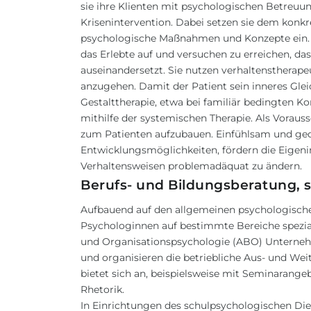
sie ihre Klienten mit psychologischen Betreu
Krisenintervention. Dabei setzen sie dem konk
psychologische Maßnahmen und Konzepte ein. S
das Erlebte auf und versuchen zu erreichen, dass
auseinandersetzt. Sie nutzen verhaltenstherap
anzugehen. Damit der Patient sein inneres Glei
Gestalttherapie, etwa bei familiär bedingten K
mithilfe der systemischen Therapie. Als Vorauss
zum Patienten aufzubauen. Einfühlsam und gedu
Entwicklungsmöglichkeiten, fördern die Eigenini
Verhaltensweisen problemadäquat zu ändern.
Berufs- und Bildungsberatung, 
Aufbauend auf den allgemeinen psychologisch
Psychologinnen auf bestimmte Bereiche speziali
und Organisationspsychologie (ABO) Unterneh
und organisieren die betriebliche Aus- und Weit
bietet sich an, beispielsweise mit Seminaran
Rhetorik.
In Einrichtungen des schulpsychologischen Di