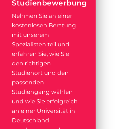
Studienbewerbung
Nehmen Sie an einer
kostenlosen Beratung
mit unserem
Spezialisten teil und
erfahren Sie, wie Sie
den richtigen
Studienort und den
passenden
Studiengang wählen
und wie Sie erfolgreich
an einer Universität in
Deutschland