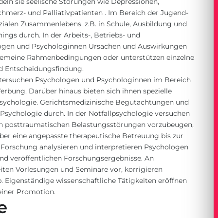
deln sie seelische Störungen wie Depressionen,
Schmerz- und
Palliativpatienten
. Im Bereich der Jugend-
sozialen Zusammenlebens, z.B. in Schule, Ausbildung und
ings durch. In der Arbeits-, Betriebs- und
logen und Psychologinnen Ursachen und Auswirkungen
allgemeine Rahmenbedingungen oder unterstützen einzelne
nd Entscheidungsfindung.
ersuchen Psychologen und Psychologinnen im Bereich
bung. Darüber hinaus bieten sich ihnen spezielle
psychologie. Gerichtsmedizinische Begutachtungen und
Psychologie durch. In der Notfallpsychologie versuchen
n posttraumatischen Belastungsstörungen vorzubeugen,
ber eine angepasste therapeutische Betreuung bis zur
n Forschung analysieren und interpretieren Psychologen
d veröffentlichen Forschungsergebnisse. An
eiten Vorlesungen und Seminare vor, korrigieren
. Eigenständige wissenschaftliche Tätigkeiten eröffnen
einer Promotion.
e