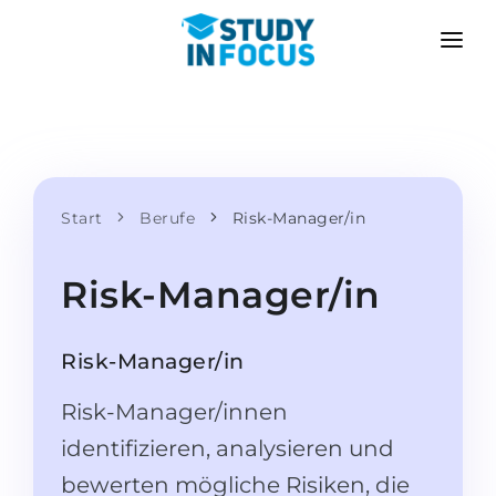
PROGRAMME
HOCHSCHULEN
BEWERBUNG
Universitäten
SZENARIEN
METHODIK
Bachelor & Master
Start
Berufe
Risk-Manager/in
Nach der Schule bewerben
LEISTUNGEN
Vorkurse an der Hochschule
Hochschulwechsel
Risk-Manager/in
Propädeutikum
Master in Deutschland
Zweitstudium
SPRACHSCHULEN
Risk-Manager/in
Für Eltern
Sprachschulen
Risk-Manager/innen
Mit Zulassungsgarantie
Sprachkurse
identifizieren, analysieren und
BEWERBEN FÜR …
Online-Sprachunterricht
bewerten mögliche Risiken, die