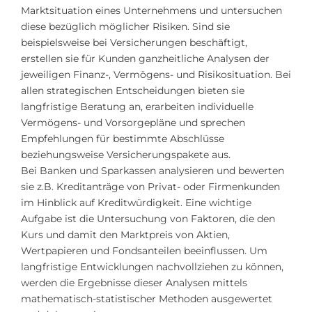
Städte
Marktsituation eines Unternehmens und untersuchen
diese bezüglich möglicher Risiken. Sind sie
BEWERBEN FÜR FACHRICHTUNG …
BERUFE
beispielsweise bei Versicherungen beschäftigt,
Medizin
Berufe
erstellen sie für Kunden ganzheitliche Analysen der
jeweiligen Finanz-, Vermögens- und Risikosituation. Bei
Ingenieurwesen
Studienfächer
allen strategischen Entscheidungen bieten sie
Physik
langfristige Beratung an, erarbeiten individuelle
Beispiel-Stellenangebote
Vermögens- und Vorsorgepläne und sprechen
Management
Empfehlungen für bestimmte Abschlüsse
BERUFSORIENTIERUNG
Anderes Fach
beziehungsweise Versicherungspakete aus.
Bei Banken und Sparkassen analysieren und bewerten
BEWERBEN AUS …
Holland-Test
sie z.B. Kreditanträge von Privat- oder Firmenkunden
im Hinblick auf Kreditwürdigkeit. Eine wichtige
Russland
Interessenkarte-Test
Aufgabe ist die Untersuchung von Faktoren, die den
Ukraine
RIASEC-Test
Kurs und damit den Marktpreis von Aktien,
Wertpapieren und Fondsanteilen beeinflussen. Um
Kasachstan
Erfolg
zu
langfristige Entwicklungen nachvollziehen zu können,
Aserbaidschan
100%
werden die Ergebnisse dieser Analysen mittels
mathematisch-statistischer Methoden ausgewertet
Armenien