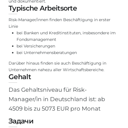
und dokumentiert.
Typische Arbeitsorte
Belarus
Unsere Studierenden werden erfolgrei
Anderes Land
Risk-Manager/innen finden Beschäftigung in erster
BERATUNG!
Linie
BERATUNG BUCHEN
bei Banken und Kreditinstituten, insbesondere im
* Nac
Fondsmanagement
bei Versicherungen
bei Unternehmensberatungen
Darüber hinaus finden sie auch Beschäftigung in
Unternehmen nahezu aller Wirtschaftsbereiche.
Gehalt
Das Gehaltsniveau für Risk-
Manager/in in Deutschland ist: ab
4509 bis zu 5073 EUR pro Monat
Задачи