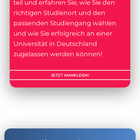
teil und erfahren Sie, wie Sie den
richtigen Studienort und den
passenden Studiengang wählen
und wie Sie erfolgreich an einer
Universität in Deutschland
zugelassen werden können!
JETZT ANMELDEN!