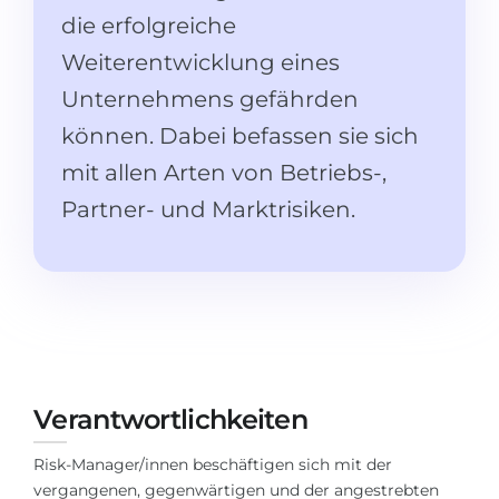
Studienkolleg
Sprachvisum
die erfolgreiche
Bachelor
Weiterentwicklung eines
STUDIENKOLLEG
Master
Unternehmens gefährden
Studienkollegs
Zweitstudium
können. Dabei befassen sie sich
Studienkolleg-Kurse
mit allen Arten von Betriebs-,
BEWERBEN NACH …
Freshman / Foundation
Partner- und Marktrisiken.
11-jähriger Schule
Studienvorbereitung
12-jähriger Schule (NIS)
Vorbereitung aufs Studienkolleg
College
Spezialkurse
IB Diploma
Mathematik
1. Studienjahr
Portfolio
Verantwortlichkeiten
2.–3. Studienjahr
GEOGRAFIE
Bachelorabschluss
Risk-Manager/innen beschäftigen sich mit der
Bundesländer
vergangenen, gegenwärtigen und der angestrebten
Masterabschluss