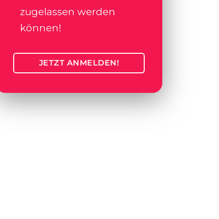
zugelassen werden
können!
JETZT ANMELDEN!