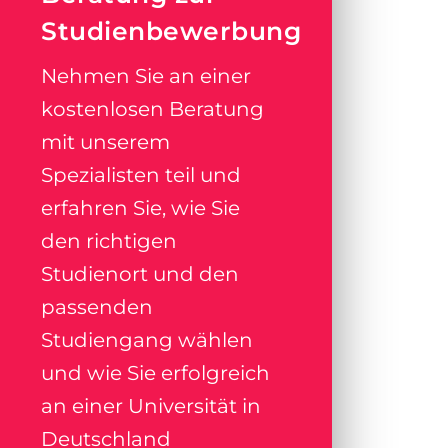
Studienbewerbung
Nehmen Sie an einer
kostenlosen Beratung
mit unserem
Spezialisten teil und
erfahren Sie, wie Sie
den richtigen
Studienort und den
passenden
Studiengang wählen
und wie Sie erfolgreich
an einer Universität in
Deutschland