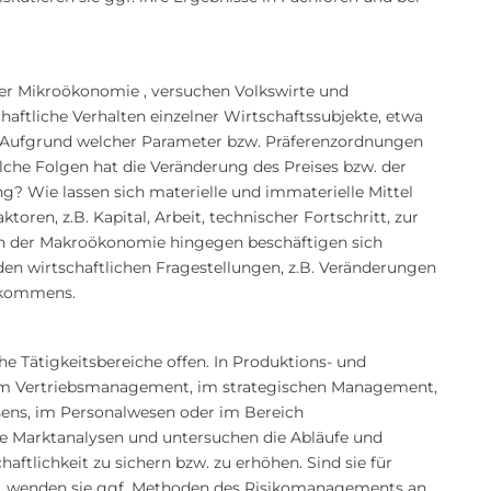
der
Mikroökonomie
, versuchen Volkswirte und
aftliche Verhalten einzelner Wirtschaftssubjekte, etwa
 Aufgrund welcher Parameter bzw. Präferenzordnungen
he Folgen hat die Veränderung des Preises bzw. der
g? Wie lassen sich materielle und immaterielle Mittel
oren, z.B. Kapital, Arbeit, technischer Fortschritt, zur
In der
Makroökonomie
hingegen beschäftigen sich
den wirtschaftlichen Fragestellungen, z.B. Veränderungen
nkommens.
he Tätigkeitsbereiche offen. In Produktions- und
 im Vertriebsmanagement, im strategischen Management,
sens, im Personalwesen oder im Bereich
eise Marktanalysen und untersuchen die Abläufe und
tlichkeit zu sichern bzw. zu erhöhen. Sind sie für
g, wenden sie ggf. Methoden des Risikomanagements an