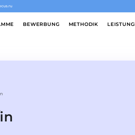
ocus.ru
AMME
BEWERBUNG
METHODIK
LEISTUN
in
in