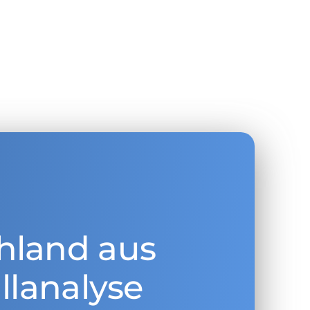
hland aus
llanalyse