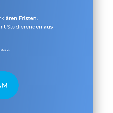
rklären Fristen,
mit Studierenden
aus
nsteine
AM