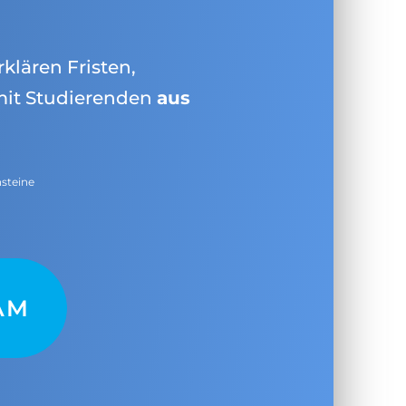
rklären Fristen,
mit Studierenden
aus
nsteine
AM