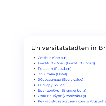
Universitätstadten in 
Cottbus (Cottbus)
Frankfurt (Oder) (Frankfurt (Oder))
Potsdam (Potsdam)
Эльшталь (Elstal)
Эберсвальде (Eberswalde)
Вильдау (Wildau)
Бранденбург (Brandenburg)
Ораниенбург (Oranienburg)
Кёнигс-Вустерхаузен (Königs Wusterha