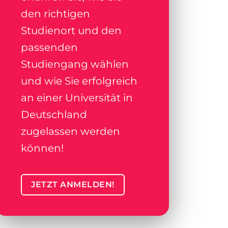
den richtigen
Studienort und den
passenden
Studiengang wählen
und wie Sie erfolgreich
an einer Universität in
Deutschland
zugelassen werden
können!
JETZT ANMELDEN!