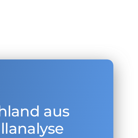
hland aus
llanalyse