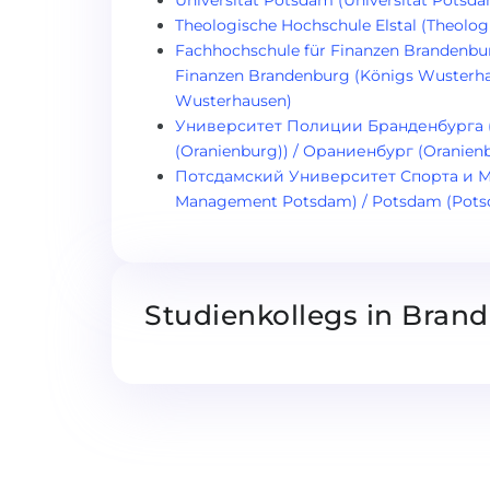
Universität Potsdam (Universität Potsd
Theologische Hochschule Elstal (Theologi
Fachhochschule für Finanzen Brandenbu
Finanzen Brandenburg (Königs Wusterha
Wusterhausen)
Университет Полиции Бранденбурга (Fa
(Oranienburg)) / Ораниенбург (Oranien
Потсдамский Университет Спорта и Ме
Management Potsdam) / Potsdam (Pot
Studienkollegs in Bran