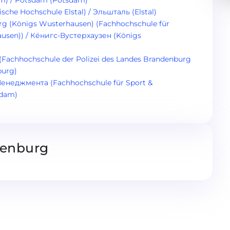
am) / Potsdam (Potsdam)
sche Hochschule Elstal) / Эльшталь (Elstal)
rg (Königs Wusterhausen) (Fachhochschule für
usen)) / Кёнигс-Вустерхаузен (Königs
chhochschule der Polizei des Landes Brandenburg
burg)
неджмента (Fachhochschule für Sport &
sdam)
denburg