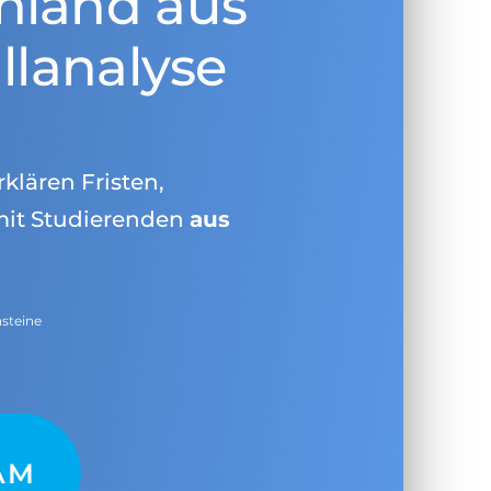
hland aus
llanalyse
rklären Fristen,
mit Studierenden
aus
nsteine
AM