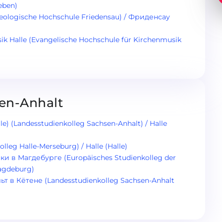
eben)
heologische Hochschule Friedensau) / Фриденсау
ik Halle (Evangelische Hochschule für Kirchenmusik
sen-Anhalt
e) (Landesstudienkolleg Sachsen-Anhalt) / Halle
lleg Halle-Merseburg) / Halle (Halle)
 в Магдебурге (Europäisches Studienkolleg der
agdeburg)
 в Кётене (Landesstudienkolleg Sachsen-Anhalt