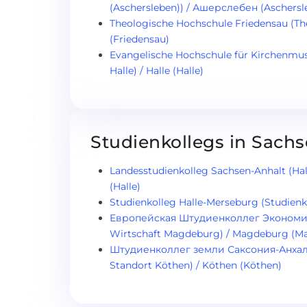
(Aschersleben)) / Ашерслебен (Aschersl
Theologische Hochschule Friedensau (T
(Friedensau)
Evangelische Hochschule für Kirchenmus
Halle) / Halle (Halle)
Studienkollegs in Sach
Landesstudienkolleg Sachsen-Anhalt (Hall
(Halle)
Studienkolleg Halle-Merseburg (Studienko
Европейская Штудиенколлег Экономики
Wirtschaft Magdeburg) / Magdeburg (M
Штудиенколлег земли Саксония-Анхальт
Standort Köthen) / Köthen (Köthen)