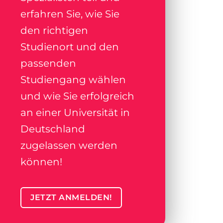
erfahren Sie, wie Sie
den richtigen
Studienort und den
passenden
Studiengang wählen
und wie Sie erfolgreich
an einer Universität in
Deutschland
zugelassen werden
können!
JETZT ANMELDEN!