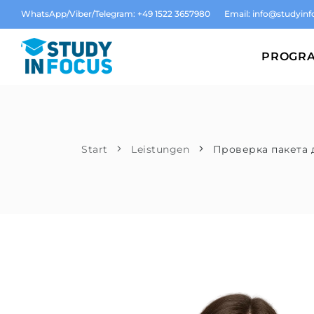
WhatsApp/Viber/Telegram: +49 1522 3657980
Email:
info@studyinf
PROGR
Start
Leistungen
Проверка пакета 