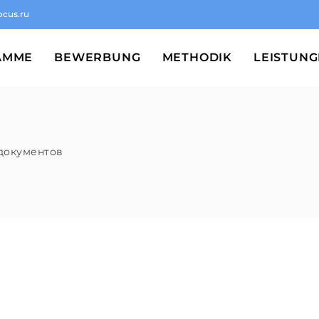
ocus.ru
AMME
BEWERBUNG
METHODIK
LEISTUN
документов