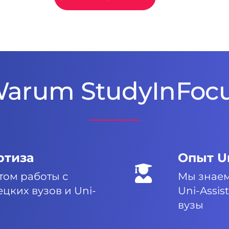
arum StudyInFoc
ртиза
Опыт Un
том работы с
Мы знаем
цких вузов и Uni-
Uni-Assi
вузы