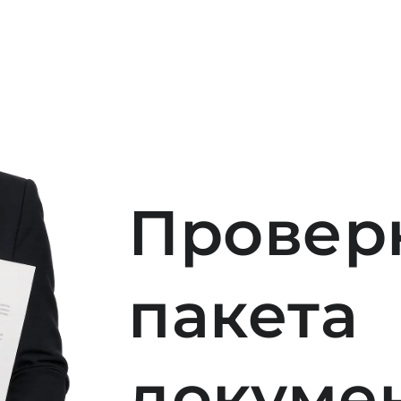
Провер
пакета
докуме