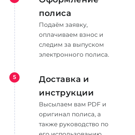
полиса
Подаём заявку,
оплачиваем взнос и
следим за выпуском
электронного полиса.
5
Доставка и
инструкции
Высылаем вам PDF и
оригинал полиса, а
также руководство по
его использованию.