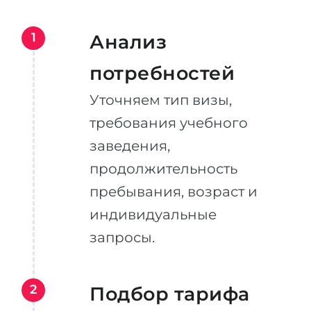
1
Анализ
потребностей
Уточняем тип визы,
требования учебного
заведения,
продолжительность
пребывания, возраст и
индивидуальные
запросы.
2
Подбор тарифа