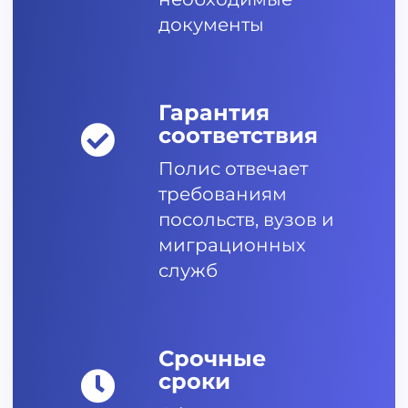
документы
Гарантия
соответствия
Полис отвечает
требованиям
посольств, вузов и
миграционных
служб
Срочные
сроки