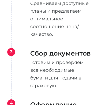
Сравниваем доступные
планы и предлагаем
оптимальное
соотношение цена/
качество.
3
Сбор документов
Готовим и проверяем
все необходимые
бумаги для подачи в
страховую.
4
Оформление