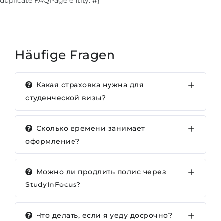
duplicate FAQPage entity. #}
Häufige Fragen
Какая страховка нужна для
студенческой визы?
Сколько времени занимает
оформление?
Можно ли продлить полис через
StudyInFocus?
Что делать, если я уеду досрочно?