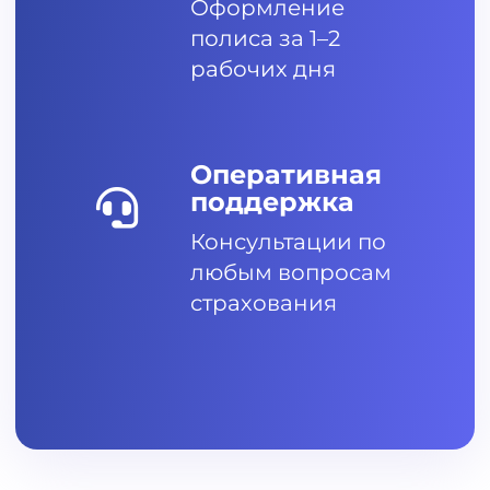
Оформление
полиса за 1–2
рабочих дня
Оперативная
поддержка
Консультации по
любым вопросам
страхования