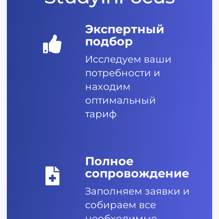
Экспертный
подбор
Исследуем ваши
потребности и
находим
оптимальный
тариф
Полное
сопровождение
Заполняем заявки и
собираем все
необходимые