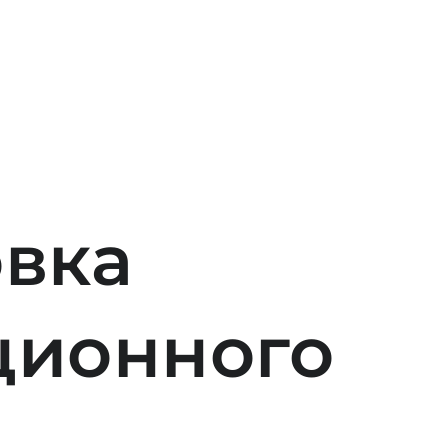
овка
ционного