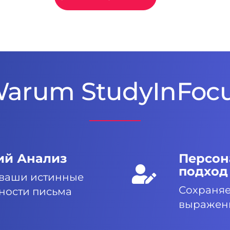
arum StudyInFoc
ий Анализ
Персон
подход
 ваши истинные
Сохраняе
ности письма
выражен