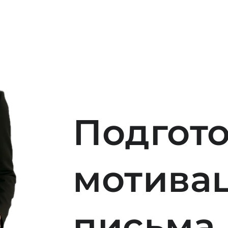
Подгот
мотива
письма