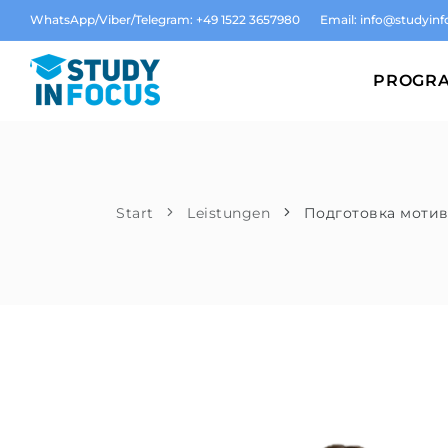
WhatsApp/Viber/Telegram: +49 1522 3657980
Email:
info@studyinf
PROGR
Start
Leistungen
Подготовка моти