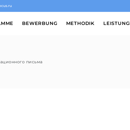
ocus.ru
AMME
BEWERBUNG
METHODIK
LEISTUN
вационного письма