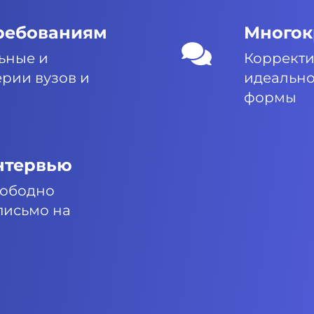
требованиям
Многок
ьные и
Корректи
ерии вузов и
идеально
формы
нтервью
вободно
письмо на