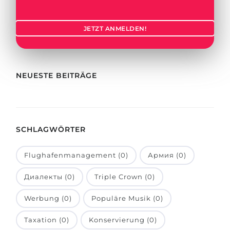
Städte
BEWERBEN FÜR FACHRICHTUNG …
BERUFE
JETZT ANMELDEN!
Medizin
Berufe
Ingenieurwesen
Studienfächer
Physik
NEUESTE BEITRÄGE
Beispiel-Stellenangebote
Management
BERUFSORIENTIERUNG
Anderes Fach
SCHLAGWÖRTER
BEWERBEN AUS …
Holland-Test
Russland
Interessenkarte-Test
Flughafenmanagement (0)
Армия (0)
Ukraine
RIASEC-Test
Диалекты (0)
Triple Crown (0)
Kasachstan
Erfolg
zu
Werbung (0)
Populäre Musik (0)
Aserbaidschan
100%
Taxation (0)
Konservierung (0)
Armenien