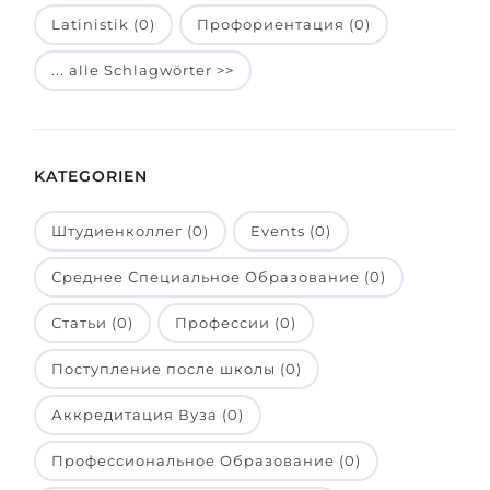
Latinistik (0)
Профориентация (0)
Belarus
Unsere Studierenden werden erfolgrei
Anderes Land
... alle Schlagwörter >>
BERATUNG!
BERATUNG BUCHEN
* Nac
KATEGORIEN
Штудиенколлег (0)
Events (0)
Среднее Специальное Образование (0)
Статьи (0)
Профессии (0)
Поступление после школы (0)
Аккредитация Вуза (0)
Профессиональное Образование (0)