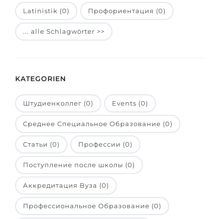
Latinistik (0)
Профориентация (0)
Belarus
Unsere Studierenden werden erfolgrei
Anderes Land
... alle Schlagwörter >>
BERATUNG!
BERATUNG BUCHEN
* Nac
KATEGORIEN
Штудиенколлег (0)
Events (0)
Среднее Специальное Образование (0)
Статьи (0)
Профессии (0)
Поступление после школы (0)
Аккредитация Вуза (0)
Профессиональное Образование (0)