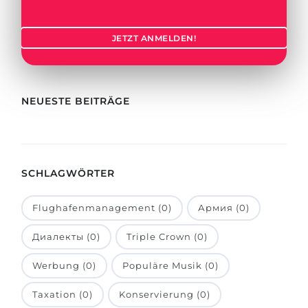
Städte
BEWERBEN FÜR FACHRICHTUNG …
BERUFE
JETZT ANMELDEN!
Medizin
Berufe
Ingenieurwesen
Studienfächer
Physik
NEUESTE BEITRÄGE
Beispiel-Stellenangebote
Management
BERUFSORIENTIERUNG
Anderes Fach
SCHLAGWÖRTER
BEWERBEN AUS …
Holland-Test
Russland
Interessenkarte-Test
Flughafenmanagement (0)
Армия (0)
Ukraine
RIASEC-Test
Диалекты (0)
Triple Crown (0)
Kasachstan
Erfolg
zu
Werbung (0)
Populäre Musik (0)
Aserbaidschan
100%
Taxation (0)
Konservierung (0)
Armenien