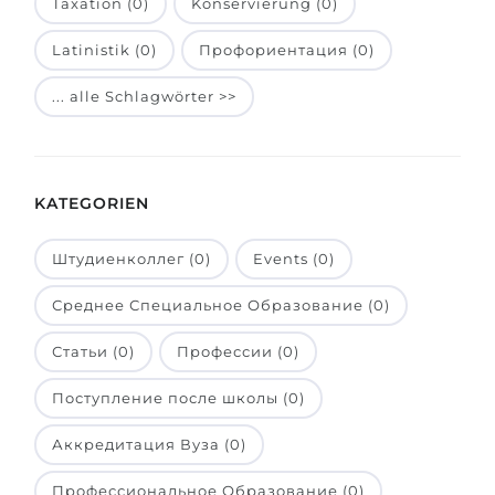
Taxation (0)
Konservierung (0)
Belarus
Unsere Studierenden werden erfolgrei
Latinistik (0)
Профориентация (0)
Anderes Land
BERATUNG!
... alle Schlagwörter >>
BERATUNG BUCHEN
* Nac
KATEGORIEN
Штудиенколлег (0)
Events (0)
Среднее Специальное Образование (0)
Статьи (0)
Профессии (0)
Поступление после школы (0)
Аккредитация Вуза (0)
Профессиональное Образование (0)