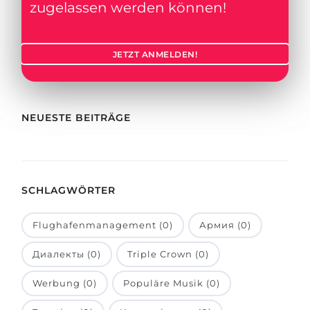
Städte
zugelassen werden können!
BEWERBEN FÜR FACHRICHTUNG …
BERUFE
Medizin
JETZT ANMELDEN!
Berufe
Ingenieurwesen
Studienfächer
Physik
Beispiel-Stellenangebote
NEUESTE BEITRÄGE
Management
BERUFSORIENTIERUNG
Anderes Fach
BEWERBEN AUS …
Holland-Test
SCHLAGWÖRTER
Russland
Interessenkarte-Test
Flughafenmanagement (0)
Армия (0)
Ukraine
RIASEC-Test
Kasachstan
Erfolg
Диалекты (0)
Triple Crown (0)
zu
Aserbaidschan
100%
Werbung (0)
Populäre Musik (0)
Armenien