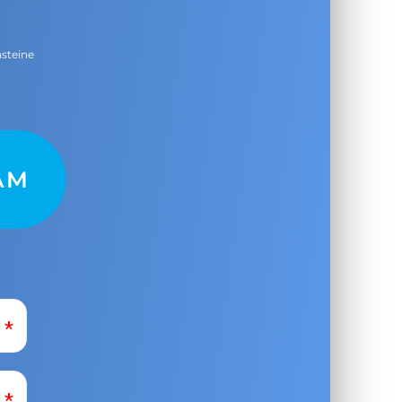
nsteine
AM