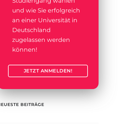
Studiengang wählen
und wie Sie erfolgreich
an einer Universität in
Deutschland
zugelassen werden
können!
JETZT ANMELDEN!
NEUESTE BEITRÄGE