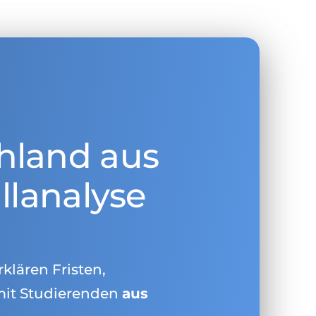
hland aus
llanalyse
rklären Fristen,
mit Studierenden
aus