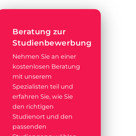
Beratung zur
Studienbewerbung
Nehmen Sie an einer
kostenlosen Beratung
mit unserem
Spezialisten teil und
erfahren Sie, wie Sie
den richtigen
Studienort und den
passenden