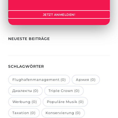
Städte
BEWERBEN FÜR FACHRICHTUNG …
BERUFE
JETZT ANMELDEN!
Medizin
Berufe
Ingenieurwesen
Studienfächer
Physik
NEUESTE BEITRÄGE
Beispiel-Stellenangebote
Management
BERUFSORIENTIERUNG
Anderes Fach
SCHLAGWÖRTER
BEWERBEN AUS …
Holland-Test
Russland
Interessenkarte-Test
Flughafenmanagement (0)
Армия (0)
Ukraine
RIASEC-Test
Диалекты (0)
Triple Crown (0)
Kasachstan
Erfolg
zu
Werbung (0)
Populäre Musik (0)
Aserbaidschan
100%
Taxation (0)
Konservierung (0)
Armenien