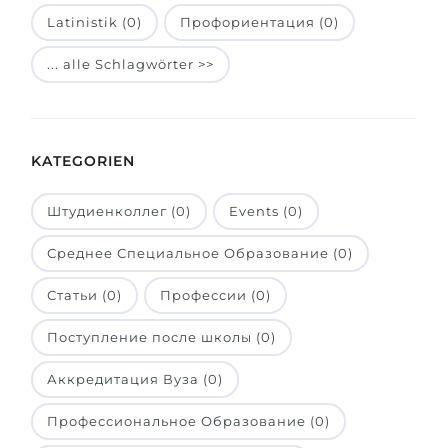
Latinistik (0)
Профориентация (0)
Belarus
Unsere Studierenden werden erfolgrei
Anderes Land
... alle Schlagwörter >>
BERATUNG!
BERATUNG BUCHEN
* Nac
KATEGORIEN
Штудиенколлег (0)
Events (0)
Среднее Специальное Образование (0)
Статьи (0)
Профессии (0)
Поступление после школы (0)
Аккредитация Вуза (0)
Профессиональное Образование (0)