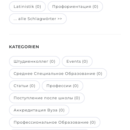
Latinistik (0)
Профориентация (0)
Belarus
Unsere Studierenden werden erfolgrei
Anderes Land
... alle Schlagwörter >>
BERATUNG!
BERATUNG BUCHEN
* Nac
KATEGORIEN
Штудиенколлег (0)
Events (0)
Среднее Специальное Образование (0)
Статьи (0)
Профессии (0)
Поступление после школы (0)
Аккредитация Вуза (0)
Профессиональное Образование (0)