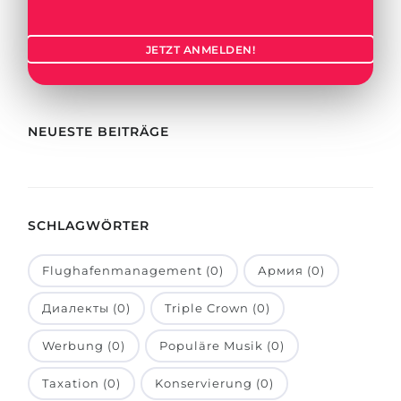
Städte
BEWERBEN FÜR FACHRICHTUNG …
BERUFE
JETZT ANMELDEN!
Medizin
Berufe
Ingenieurwesen
Studienfächer
Physik
NEUESTE BEITRÄGE
Beispiel-Stellenangebote
Management
BERUFSORIENTIERUNG
Anderes Fach
SCHLAGWÖRTER
BEWERBEN AUS …
Holland-Test
Russland
Interessenkarte-Test
Flughafenmanagement (0)
Армия (0)
Ukraine
RIASEC-Test
Диалекты (0)
Triple Crown (0)
Kasachstan
Erfolg
zu
Werbung (0)
Populäre Musik (0)
Aserbaidschan
100%
Taxation (0)
Konservierung (0)
Armenien