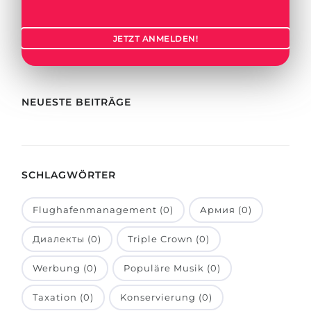
Städte
BEWERBEN FÜR FACHRICHTUNG …
BERUFE
JETZT ANMELDEN!
Medizin
Berufe
Ingenieurwesen
Studienfächer
Physik
NEUESTE BEITRÄGE
Beispiel-Stellenangebote
Management
BERUFSORIENTIERUNG
Anderes Fach
SCHLAGWÖRTER
BEWERBEN AUS …
Holland-Test
Russland
Interessenkarte-Test
Flughafenmanagement (0)
Армия (0)
Ukraine
RIASEC-Test
Диалекты (0)
Triple Crown (0)
Kasachstan
Erfolg
zu
Werbung (0)
Populäre Musik (0)
Aserbaidschan
100%
Taxation (0)
Konservierung (0)
Armenien