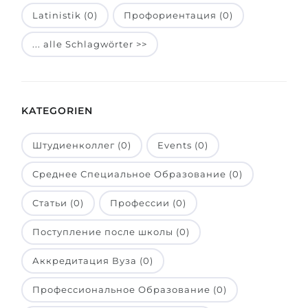
Latinistik (0)
Профориентация (0)
Belarus
Unsere Studierenden werden erfolgrei
Anderes Land
... alle Schlagwörter >>
BERATUNG!
BERATUNG BUCHEN
* Nac
KATEGORIEN
Штудиенколлег (0)
Events (0)
Среднее Специальное Образование (0)
Статьи (0)
Профессии (0)
Поступление после школы (0)
Аккредитация Вуза (0)
Профессиональное Образование (0)