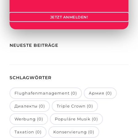
Städte
BEWERBEN FÜR FACHRICHTUNG …
BERUFE
JETZT ANMELDEN!
Medizin
Berufe
Ingenieurwesen
Studienfächer
Physik
NEUESTE BEITRÄGE
Beispiel-Stellenangebote
Management
BERUFSORIENTIERUNG
Anderes Fach
SCHLAGWÖRTER
BEWERBEN AUS …
Holland-Test
Russland
Interessenkarte-Test
Flughafenmanagement (0)
Армия (0)
Ukraine
RIASEC-Test
Диалекты (0)
Triple Crown (0)
Kasachstan
Erfolg
zu
Werbung (0)
Populäre Musik (0)
Aserbaidschan
100%
Taxation (0)
Konservierung (0)
Armenien