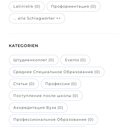
Latinistik (0)
Профориентация (0)
Belarus
Unsere Studierenden werden erfolgrei
Anderes Land
... alle Schlagwörter >>
BERATUNG!
BERATUNG BUCHEN
* Nac
KATEGORIEN
Штудиенколлег (0)
Events (0)
Среднее Специальное Образование (0)
Статьи (0)
Профессии (0)
Поступление после школы (0)
Аккредитация Вуза (0)
Профессиональное Образование (0)