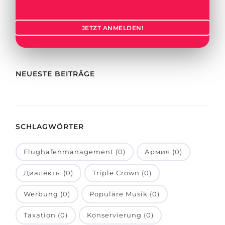
Städte
BEWERBEN FÜR FACHRICHTUNG …
BERUFE
JETZT ANMELDEN!
Medizin
Berufe
Ingenieurwesen
Studienfächer
Physik
NEUESTE BEITRÄGE
Beispiel-Stellenangebote
Management
BERUFSORIENTIERUNG
Anderes Fach
SCHLAGWÖRTER
BEWERBEN AUS …
Holland-Test
Russland
Interessenkarte-Test
Flughafenmanagement (0)
Армия (0)
Ukraine
RIASEC-Test
Диалекты (0)
Triple Crown (0)
Kasachstan
Erfolg
zu
Werbung (0)
Populäre Musik (0)
Aserbaidschan
100%
Taxation (0)
Konservierung (0)
Armenien