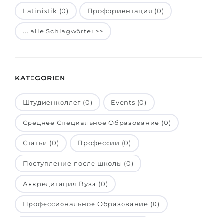
Latinistik (0)
Профориентация (0)
Belarus
Unsere Studierenden werden erfolgrei
Anderes Land
... alle Schlagwörter >>
BERATUNG!
BERATUNG BUCHEN
* Nac
KATEGORIEN
Штудиенколлег (0)
Events (0)
Среднее Специальное Образование (0)
Статьи (0)
Профессии (0)
Поступление после школы (0)
Аккредитация Вуза (0)
Профессиональное Образование (0)