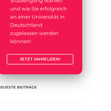
Studiengang wählen
und wie Sie erfolgreich
an einer Universität in
Deutschland
zugelassen werden
können!
JETZT ANMELDEN!
NEUESTE BEITRÄGE