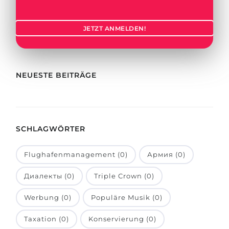
Städte
BEWERBEN FÜR FACHRICHTUNG …
BERUFE
JETZT ANMELDEN!
Medizin
Berufe
Ingenieurwesen
Studienfächer
Physik
NEUESTE BEITRÄGE
Beispiel-Stellenangebote
Management
BERUFSORIENTIERUNG
Anderes Fach
SCHLAGWÖRTER
BEWERBEN AUS …
Holland-Test
Russland
Interessenkarte-Test
Flughafenmanagement (0)
Армия (0)
Ukraine
RIASEC-Test
Диалекты (0)
Triple Crown (0)
Kasachstan
Erfolg
zu
Werbung (0)
Populäre Musik (0)
Aserbaidschan
100%
Taxation (0)
Konservierung (0)
Armenien