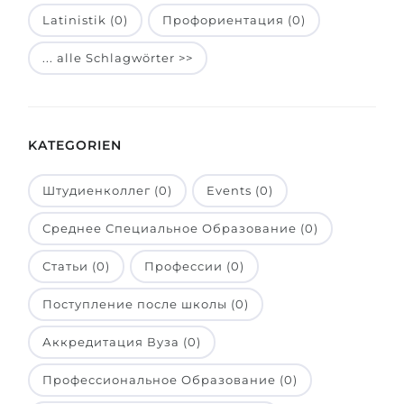
Latinistik (0)
Профориентация (0)
Belarus
Unsere Studierenden werden erfolgrei
Anderes Land
... alle Schlagwörter >>
BERATUNG!
BERATUNG BUCHEN
* Nac
KATEGORIEN
Штудиенколлег (0)
Events (0)
Среднее Специальное Образование (0)
Статьи (0)
Профессии (0)
Поступление после школы (0)
Аккредитация Вуза (0)
Профессиональное Образование (0)