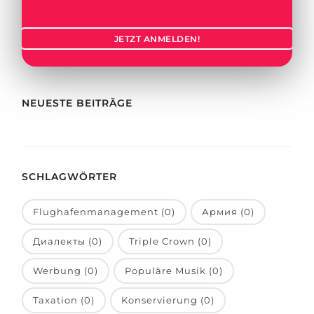
Städte
BEWERBEN FÜR FACHRICHTUNG …
BERUFE
JETZT ANMELDEN!
Medizin
Berufe
Ingenieurwesen
Studienfächer
Physik
NEUESTE BEITRÄGE
Beispiel-Stellenangebote
Management
BERUFSORIENTIERUNG
Anderes Fach
SCHLAGWÖRTER
BEWERBEN AUS …
Holland-Test
Russland
Interessenkarte-Test
Flughafenmanagement (0)
Армия (0)
Ukraine
RIASEC-Test
Диалекты (0)
Triple Crown (0)
Kasachstan
Erfolg
zu
Werbung (0)
Populäre Musik (0)
Aserbaidschan
100%
Taxation (0)
Konservierung (0)
Armenien