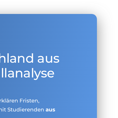
hland aus
llanalyse
rklären Fristen,
mit Studierenden
aus