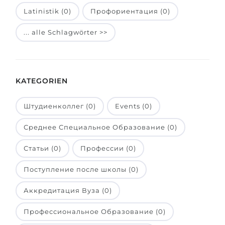
Latinistik (0)
Профориентация (0)
Belarus
Unsere Studierenden werden erfolgrei
Anderes Land
... alle Schlagwörter >>
BERATUNG!
BERATUNG BUCHEN
* Nac
KATEGORIEN
Штудиенколлег (0)
Events (0)
Среднее Специальное Образование (0)
Статьи (0)
Профессии (0)
Поступление после школы (0)
Аккредитация Вуза (0)
Профессиональное Образование (0)