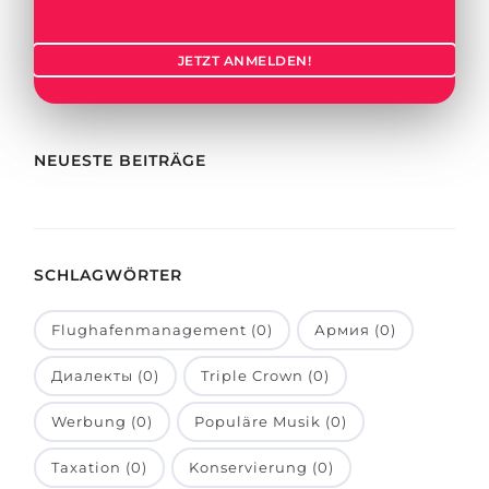
Städte
BEWERBEN FÜR FACHRICHTUNG …
BERUFE
JETZT ANMELDEN!
Medizin
Berufe
Ingenieurwesen
Studienfächer
Physik
NEUESTE BEITRÄGE
Beispiel-Stellenangebote
Management
BERUFSORIENTIERUNG
Anderes Fach
SCHLAGWÖRTER
BEWERBEN AUS …
Holland-Test
Russland
Interessenkarte-Test
Flughafenmanagement (0)
Армия (0)
Ukraine
RIASEC-Test
Диалекты (0)
Triple Crown (0)
Kasachstan
Erfolg
zu
Werbung (0)
Populäre Musik (0)
Aserbaidschan
100%
Taxation (0)
Konservierung (0)
Armenien