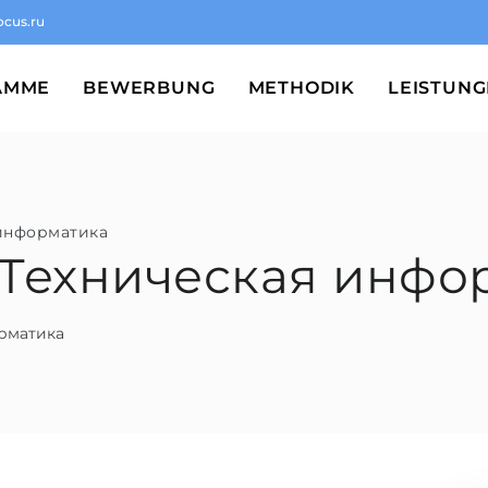
ocus.ru
AMME
BEWERBUNG
METHODIK
LEISTUN
информатика
: Техническая инфо
орматика