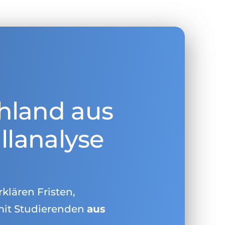
hland aus
llanalyse
rklären Fristen,
mit Studierenden
aus