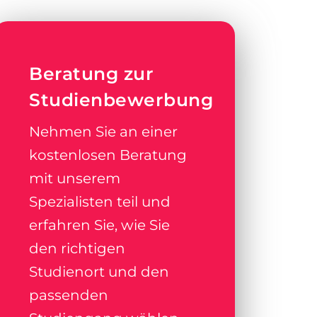
Beratung zur
Studienbewerbung
Nehmen Sie an einer
kostenlosen Beratung
mit unserem
Spezialisten teil und
erfahren Sie, wie Sie
den richtigen
Studienort und den
passenden