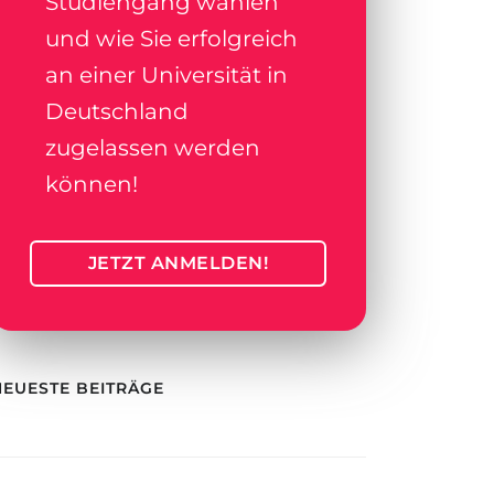
Studiengang wählen
und wie Sie erfolgreich
an einer Universität in
Deutschland
zugelassen werden
können!
JETZT ANMELDEN!
NEUESTE BEITRÄGE