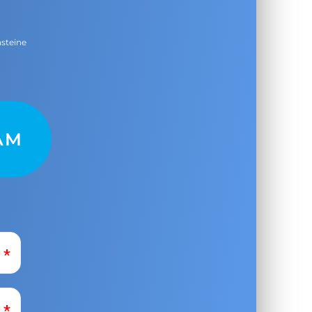
nsteine
AM