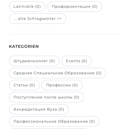
Latinistik (0)
Профориентация (0)
Belarus
Unsere Studierenden werden erfolgrei
Anderes Land
... alle Schlagwörter >>
BERATUNG!
BERATUNG BUCHEN
* Nac
KATEGORIEN
Штудиенколлег (0)
Events (0)
Среднее Специальное Образование (0)
Статьи (0)
Профессии (0)
Поступление после школы (0)
Аккредитация Вуза (0)
Профессиональное Образование (0)