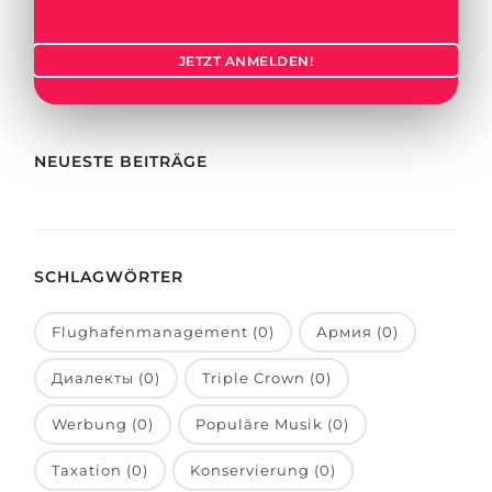
Städte
BEWERBEN FÜR FACHRICHTUNG …
BERUFE
JETZT ANMELDEN!
Medizin
Berufe
Ingenieurwesen
Studienfächer
Physik
NEUESTE BEITRÄGE
Beispiel-Stellenangebote
Management
BERUFSORIENTIERUNG
Anderes Fach
SCHLAGWÖRTER
BEWERBEN AUS …
Holland-Test
Russland
Interessenkarte-Test
Flughafenmanagement (0)
Армия (0)
Ukraine
RIASEC-Test
Диалекты (0)
Triple Crown (0)
Kasachstan
Erfolg
zu
Werbung (0)
Populäre Musik (0)
Aserbaidschan
100%
Taxation (0)
Konservierung (0)
Armenien