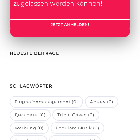
Städte
zugelassen werden können!
BEWERBEN FÜR FACHRICHTUNG …
BERUFE
Medizin
JETZT ANMELDEN!
Berufe
Ingenieurwesen
Studienfächer
Physik
Beispiel-Stellenangebote
NEUESTE BEITRÄGE
Management
BERUFSORIENTIERUNG
Anderes Fach
BEWERBEN AUS …
Holland-Test
SCHLAGWÖRTER
Russland
Interessenkarte-Test
Flughafenmanagement (0)
Армия (0)
Ukraine
RIASEC-Test
Kasachstan
Erfolg
Диалекты (0)
Triple Crown (0)
zu
Aserbaidschan
100%
Werbung (0)
Populäre Musik (0)
Armenien