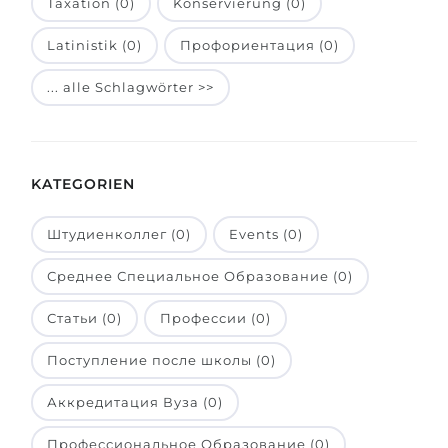
Taxation (0)
Konservierung (0)
Belarus
Unsere Studierenden werden erfolgrei
Latinistik (0)
Профориентация (0)
Anderes Land
BERATUNG!
... alle Schlagwörter >>
BERATUNG BUCHEN
* Nac
KATEGORIEN
Штудиенколлег (0)
Events (0)
Среднее Специальное Образование (0)
Статьи (0)
Профессии (0)
Поступление после школы (0)
Аккредитация Вуза (0)
Профессиональное Образование (0)