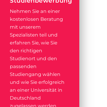
Studienbewerbung
Nehmen Sie an einer
kostenlosen Beratung
mit unserem
Spezialisten teil und
erfahren Sie, wie Sie
den richtigen
Studienort und den
passenden
Studiengang wählen
und wie Sie erfolgreich
an einer Universität in
Deutschland
zugelassen werden