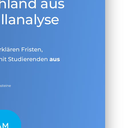
hland aus
llanalyse
rklären Fristen,
mit Studierenden
aus
nsteine
AM