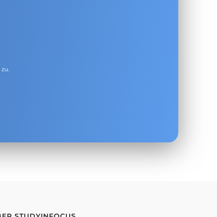
g
zu.
BER STUDYINFOCUS