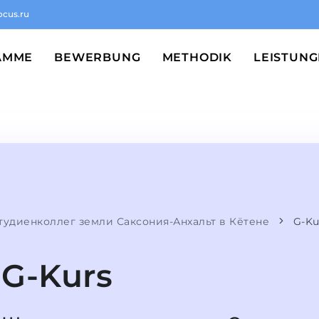
ocus.ru
AMME
BEWERBUNG
METHODIK
LEISTUN
удиенколлег земли Саксония-Анхальт в Кётене
G-Ku
G-Kurs