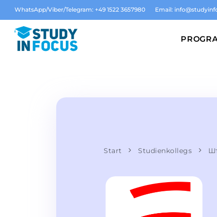
WhatsApp/Viber/Telegram: +49 1522 3657980
Email:
info@studyinf
PROGR
Start
Studienkollegs
Шт