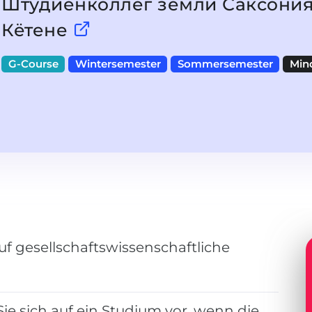
Штудиенколлег земли Саксония
Кётене
G-Course
Wintersemester
Sommersemester
Min
uf gesellschaftswissenschaftliche
ie sich auf ein Studium vor, wenn die