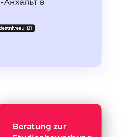
-Анхальт в
destniveau: B1
Beratung zur