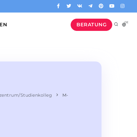
DE
GEN
BERATUNG
nzentrum/Studienkolleg
M-