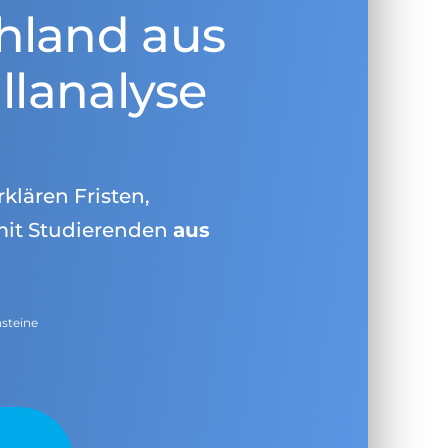
hland aus
llanalyse
rklären Fristen,
mit Studierenden
aus
nsteine