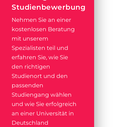
Studienbewerbung
Nehmen Sie an einer
kostenlosen Beratung
mit unserem
Spezialisten teil und
erfahren Sie, wie Sie
den richtigen
Studienort und den
passenden
Studiengang wählen
und wie Sie erfolgreich
an einer Universität in
Deutschland