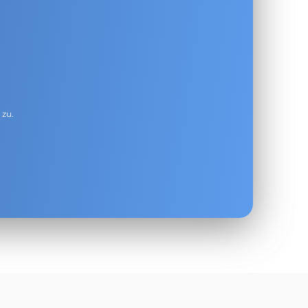
g
zu.