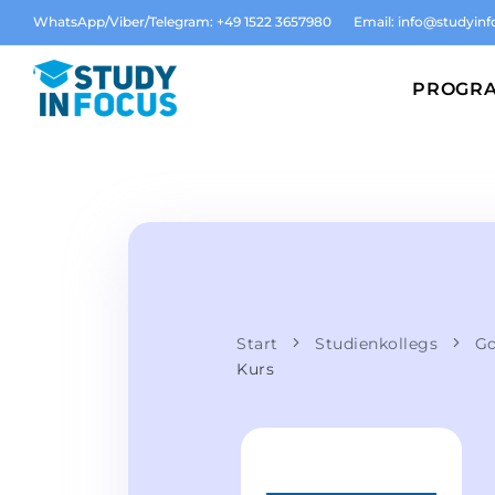
WhatsApp/Viber/Telegram: +49 1522 3657980
Email:
info@studyinf
PROGR
Start
Studienkollegs
Go
Kurs