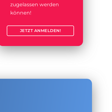
zugelassen werden
können!
JETZT ANMELDEN!